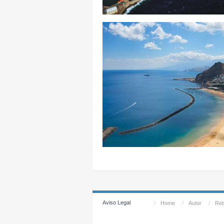
Aviso Legal
/
Home
/
Autor
/
Reti