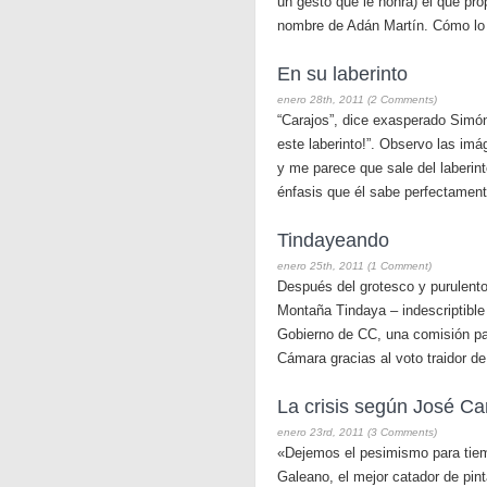
un gesto que le honra) el que prop
nombre de Adán Martín. Cómo lo hi
En su laberinto
enero 28th, 2011 (2 Comments)
“Carajos”, dice exasperado Simón
este laberinto!”. Observo las im
y me parece que sale del laberint
énfasis que él sabe perfectamen
Tindayeando
enero 25th, 2011 (1 Comment)
Después del grotesco y purulento
Montaña Tindaya – indescriptible
Gobierno de CC, una comisión pa
Cámara gracias al voto traidor de
La crisis según José Ca
enero 23rd, 2011 (3 Comments)
«Dejemos el pesimismo para tie
Galeano, el mejor catador de pinta