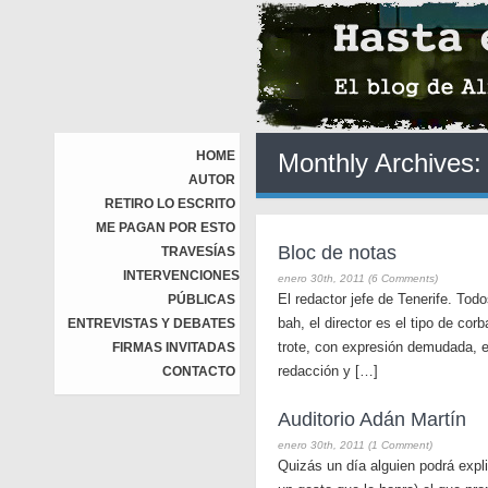
HOME
Monthly Archives
AUTOR
RETIRO LO ESCRITO
ME PAGAN POR ESTO
Bloc de notas
TRAVESÍAS
INTERVENCIONES
enero 30th, 2011 (6 Comments)
El redactor jefe de Tenerife. Todo
PÚBLICAS
bah, el director es el tipo de co
ENTREVISTAS Y DEBATES
trote, con expresión demudada, es
FIRMAS INVITADAS
redacción y […]
CONTACTO
Auditorio Adán Martín
enero 30th, 2011 (1 Comment)
Quizás un día alguien podrá expli