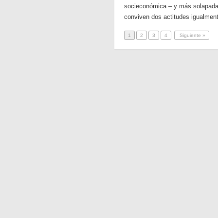
socieconómica – y más solapada
conviven dos actitudes igualmen
1
2
3
4
Siguiente »