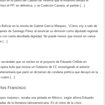
uso en el pleno del Cabildo de Tenerife que el Auditorio llevara el
zo el PP, en definitiva, y no Coalición Canaria, el partido […]
 Bolívar en la novela de Gabriel García Márquez, “¡Cómo voy a salir de
ágenes de Santiago Pérez al anunciar su dimisión como diputado regional
o con cierta desollada dignidad. No puede menos que insistir en varios
te […]
 escándalo que se núcleo en el proyecto de Eduardo Chillida en
 opera bufa que incluía un Gobierno de CC investigando al anterior
rlamentaria que parió un dictamen de condena política que decayó en la
 cuatro […]
rlos Francisco
mpos mejores», rezaba una pintada en México, según afirma Eduardo
das de la literatura latinoamericana. En el cieno de la crisis