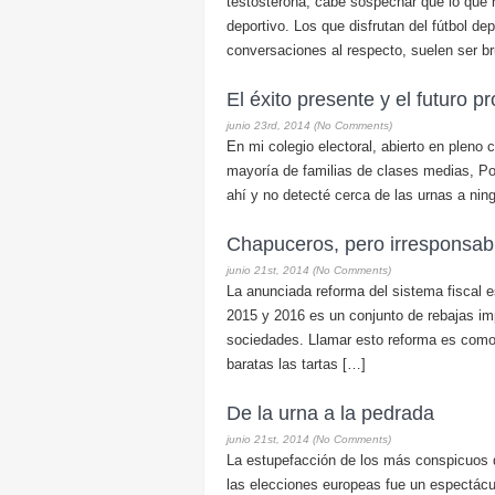
testosterona, cabe sospechar que lo que 
deportivo. Los que disfrutan del fútbol de
conversaciones al respecto, suelen ser b
El éxito presente y el futuro
junio 23rd, 2014 (No Comments)
En mi colegio electoral, abierto en pleno
mayoría de familias de clases medias, P
ahí y no detecté cerca de las urnas a ning
Chapuceros, pero irresponsab
junio 21st, 2014 (No Comments)
La anunciada reforma del sistema fiscal e
2015 y 2016 es un conjunto de rebajas im
sociedades. Llamar esto reforma es como 
baratas las tartas […]
De la urna a la pedrada
junio 21st, 2014 (No Comments)
La estupefacción de los más conspicuos di
las elecciones europeas fue un espectácu