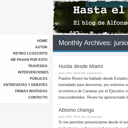
HOME
Monthly Archives:
juni
AUTOR
RETIRO LO ESCRITO
ME PAGAN POR ESTO
Huída desde Miami
TRAVESÍAS
INTERVENCIONES
junio 27th, 2014 (No Comments)
Paulino Rivero ha hablado desde Estados
PÚBLICAS
trasladado para demostrar, por enésima v
ENTREVISTAS Y DEBATES
económica de Canarias por el Ejecutivo so
FIRMAS INVITADAS
trascendentales. Rivero ha aprovechado l
CONTACTO
Abismo changa
junio 24th, 2014 (No Comments)
Si me permiten pronunciarme desde el ext