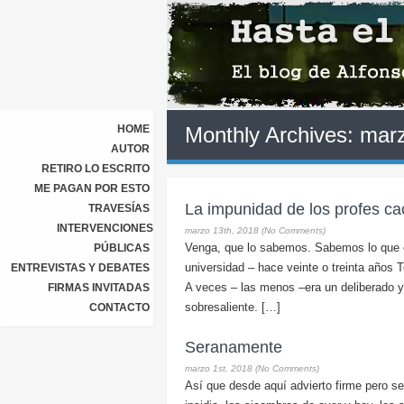
HOME
Monthly Archives:
mar
AUTOR
RETIRO LO ESCRITO
ME PAGAN POR ESTO
La impunidad de los profes c
TRAVESÍAS
INTERVENCIONES
marzo 13th, 2018 (No Comments)
Venga, que lo sabemos. Sabemos lo que o
PÚBLICAS
universidad – hace veinte o treinta año
ENTREVISTAS Y DEBATES
A veces – las menos –era un deliberado y c
FIRMAS INVITADAS
sobresaliente. […]
CONTACTO
Seranamente
marzo 1st, 2018 (No Comments)
Así que desde aquí advierto firme pero se