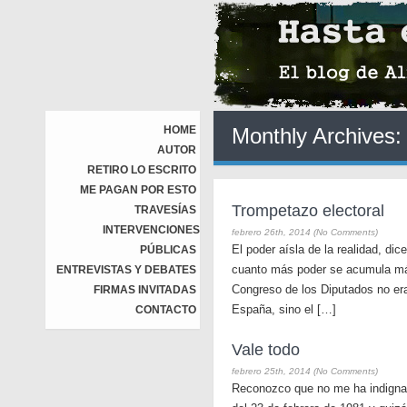
HOME
Monthly Archives
AUTOR
RETIRO LO ESCRITO
ME PAGAN POR ESTO
Trompetazo electoral
TRAVESÍAS
INTERVENCIONES
febrero 26th, 2014 (No Comments)
El poder aísla de la realidad, di
PÚBLICAS
cuanto más poder se acumula más
ENTREVISTAS Y DEBATES
Congreso de los Diputados no era
FIRMAS INVITADAS
España, sino el […]
CONTACTO
Vale todo
febrero 25th, 2014 (No Comments)
Reconozco que no me ha indignado