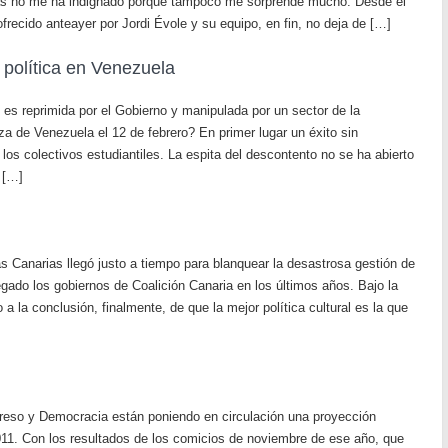
zás no me ha indignado porque tampoco me sorprende mucho. Desde el
ofrecido anteayer por Jordi Évole y su equipo, en fin, no deja de […]
 política en Venezuela
il es reprimida por el Gobierno y manipulada por un sector de la
za de Venezuela el 12 de febrero? En primer lugar un éxito sin
los colectivos estudiantiles. La espita del descontento no se ha abierto
 […]
ras Canarias llegó justo a tiempo para blanquear la desastrosa gestión de
legado los gobiernos de Coalición Canaria en los últimos años. Bajo la
a la conclusión, finalmente, de que la mejor política cultural es la que
greso y Democracia están poniendo en circulación una proyección
 2011. Con los resultados de los comicios de noviembre de ese año, que