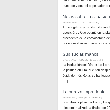
del 23 de febrero de 1981 y qui
punto de vista del espectador lo 
Notas sobre la situación
febrero 23rd, 2014 (1 Comment)
1. La legítima protesta estudiant
oposición. ¿Qué ocurrió en la pla
precedente de la convocatoria de 
por el desabastecimiento crónico
Sus sucias manos
febrero 22nd, 2014 (No Comments)
La institución del Día de las Let
la política cultural que han desp
égida de Inés Rojas se ha llegado 
[…]
La pureza imprudente
febrero 21st, 2014 (No Comments)
Los pibes y pibas de Unión, Pro
electoral realizada a finales de