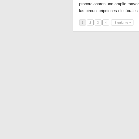
proporcionaron una amplia mayorí
las circunscripciones electorales
1
2
3
4
Siguiente »