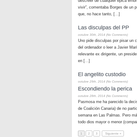
descreer de cualquier épica embr
vivir”, comentaba Borges de un p
que, no hace tanto, […]
Las disculpas del PP
octubre 30th, 2014 (No Comments)
Uno pide disculpas por pisar un 
del ordenador o leer a Javier Mar
relevante ex dirigente, un presid
en […]
El angelito custodio
octubre 29th, 2014 (No Comments)
Escondiendo la perica
octubre 28th, 2014 (No Comments)
Pasmosa me ha parecido la decisi
de Coalición Canaria) de no parti
semana en Las Palmas. Pero más 
todo dios mayor o menor (compañ
1
2
3
Siguiente »