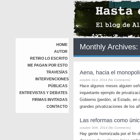
HOME
Monthly Archives
AUTOR
RETIRO LO ESCRITO
ME PAGAN POR ESTO
Aena, hacia el monopoli
TRAVESÍAS
INTERVENCIONES
octubre 31st, 2014 (No Comments)
Hace algunos meses alguien señal
PÚBLICAS
inquietante ejemplo de privatizac
ENTREVISTAS Y DEBATES
Gobierno (perdón, al Estado, en 
FIRMAS INVITADAS
grandes privatizaciones de los a
CONTACTO
Las reformas como úni
octubre 30th, 2014 (No Comments)
Hay gente horrorizada por el fin