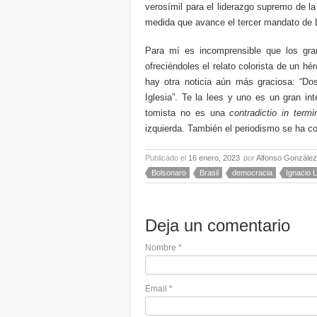
verosímil para el liderazgo supremo de 
medida que avance el tercer mandato de L
Para mí es incomprensible que los gra
ofreciéndoles el relato colorista de un hér
hay otra noticia aún más graciosa: “Do
Iglesia”. Te la lees y uno es un gran in
tomista no es una
contradictio in termi
izquierda. También el periodismo se ha c
Publicado el
16 enero, 2023
por
Alfonso González
Bolsonaro
Brasil
democracia
Ignacio L
Deja un comentario
Nombre
*
Email
*