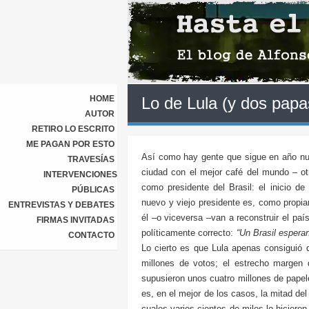
HOME
Lo de Lula (y dos papa
AUTOR
RETIRO LO ESCRITO
ME PAGAN POR ESTO
Así como hay gente que sigue en año nue
TRAVESÍAS
ciudad con el mejor café del mundo – ot
INTERVENCIONES
como presidente del Brasil: el inicio d
PÚBLICAS
nuevo y viejo presidente es, como propi
ENTREVISTAS Y DEBATES
él –o viceversa –van a reconstruir el país
FIRMAS INVITADAS
políticamente correcto:
“Un Brasil espera
CONTACTO
Lo cierto es que Lula apenas consiguió
millones de votos; el estrecho margen 
supusieron unos cuatro millones de papele
es, en el mejor de los casos, la mitad de
cuales varios cientos de miles lo hicier