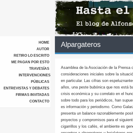
HOME
Alpargateros
AUTOR
RETIRO LO ESCRITO
ME PAGAN POR ESTO
Asamblea de la Asociación de la Prensa d
TRAVESÍAS
consideraciones iniciales sobre la situac
INTERVENCIONES
en particular. Las cifras son espeluznante
PÚBLICAS
años, una peste bubónica que nos está ba
ENTREVISTAS Y DEBATES
crisis económica y su correlato en el hund
FIRMAS INVITADAS
sobre todo para los periódicos, han supues
CONTACTO
es información y periodismo. Como Galarza
presenta un balance razonablemente posit
proyectos y compromisos para el siguiente
cigarrillos y los cafés, el ambiente es g
encontrar a alpargateros y hojalateros po