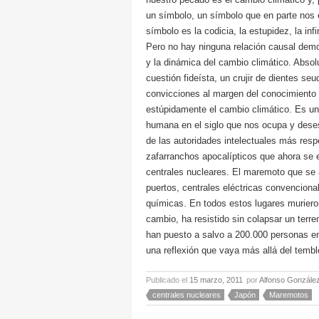
un símbolo, un símbolo que en parte nos e
símbolo es la codicia, la estupidez, la inf
Pero no hay ninguna relación causal demo
y la dinámica del cambio climático. Absol
cuestión fideísta, un crujir de dientes se
convicciones al margen del conocimiento 
estúpidamente el cambio climático. Es un
humana en el siglo que nos ocupa y desesp
de las autoridades intelectuales más respe
zafarranchos apocalípticos que ahora se 
centrales nucleares. El maremoto que se 
puertos, centrales eléctricas convenciona
químicas. En todos estos lugares muriero
cambio, ha resistido sin colapsar un terr
han puesto a salvo a 200.000 personas e
una reflexión que vaya más allá del temblo
Publicado el
15 marzo, 2011
por
Alfonso Gonzále
centrales nucleares
Japón
Maremotos