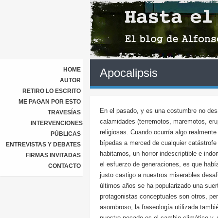
HOME
Apocalipsis
AUTOR
RETIRO LO ESCRITO
ME PAGAN POR ESTO
En el pasado, y es una costumbre no desa
TRAVESÍAS
calamidades (terremotos, maremotos, erup
INTERVENCIONES
religiosas. Cuando ocurría algo realmente
PÚBLICAS
bípedas a merced de cualquier catástrofe 
ENTREVISTAS Y DEBATES
habitamos, un horror indescriptible e in
FIRMAS INVITADAS
el esfuerzo de generaciones, es que había
CONTACTO
justo castigo a nuestros miserables desa
últimos años se ha popularizado una suert
protagonistas conceptuales son otros, per
asombroso, la fraseología utilizada tambié
nuestro pecado es el cambio climático y,