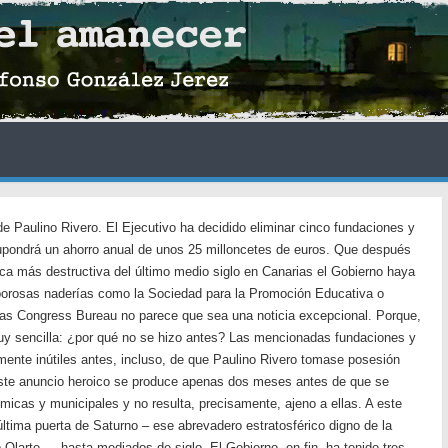
e Paulino Rivero. El Ejecutivo ha decidido eliminar cinco fundaciones y
upondrá un ahorro anual de unos 25 milloncetes de euros. Que después
ica más destructiva del último medio siglo en Canarias el Gobierno haya
aporosas naderías como la Sociedad para la Promoción Educativa o
ias Congress Bureau no parece que sea una noticia excepcional. Porque,
uy sencilla: ¿por qué no se hizo antes? Las mencionadas fundaciones y
ente inútiles antes, incluso, de que Paulino Rivero tomase posesión
ste anuncio heroico se produce apenas dos meses antes de que se
icas y municipales y no resulta, precisamente, ajeno a ellas. A este
a última puerta de Saturno – ese abrevadero estratosférico digno de la
 Olarte — hasta mediados de siglo. El Gobierno, en fin, ha tenido tres