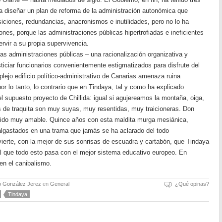
 diseñar un plan de reforma de la administración autonómica que
iciones, redundancias, anacronismos e inutilidades, pero no lo ha
nes, porque las administraciones públicas hipertrofiadas e ineficientes
ervir a su propia supervivencia.
las administraciones públicas – una racionalización organizativa y
ticiar funcionarios convenientemente estigmatizados para disfrute del
mplejo edificio político-administrativo de Canarias amenaza ruina
r lo tanto, lo contrario que en Tindaya, tal y como ha explicado
l supuesto proyecto de Chillida: igual si agujereamos la montaña, oiga,
 de traquita son muy suyas, muy resentidas, muy traicioneras. Don
ido muy amable. Quince años con esta maldita murga mesiánica,
lgastados en una trama que jamás se ha aclarado del todo
ierte, con la mejor de sus sonrisas de escuadra y cartabón, que Tindaya
que todo esto pasa con el mejor sistema educativo europeo. En
en el canibalismo.
o González Jerez
en
General
¿Qué opinas?
Tindaya