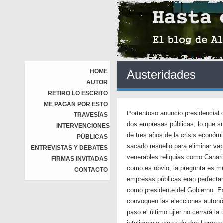
HOME
Austeridades
AUTOR
RETIRO LO ESCRITO
ME PAGAN POR ESTO
Portentoso anuncio presidencial d
TRAVESÍAS
dos empresas públicas, lo que s
INTERVENCIONES
de tres años de la crisis económ
PÚBLICAS
sacado resuello para eliminar v
ENTREVISTAS Y DEBATES
venerables reliquias como Canar
FIRMAS INVITADAS
como es obvio, la pregunta es m
CONTACTO
empresas públicas eran perfectam
como presidente del Gobierno. E
convoquen las elecciones autonóm
paso el último ujier no cerrará l
inteligencia rapaz de don Lorenzo