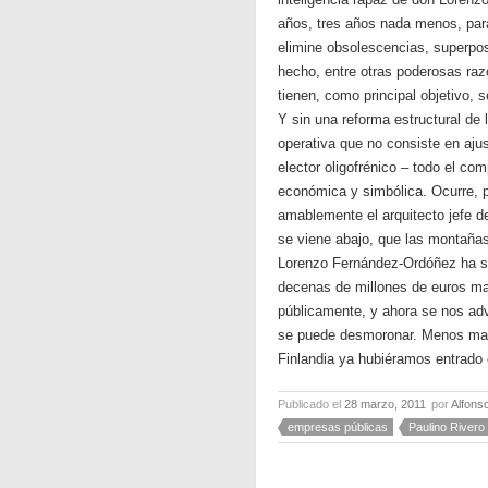
años, tres años nada menos, para
elimine obsolescencias, superpos
hecho, entre otras poderosas razo
tienen, como principal objetivo, s
Y sin una reforma estructural de 
operativa que no consiste en ajus
elector oligofrénico – todo el co
económica y simbólica. Ocurre, po
amablemente el arquitecto jefe de
se viene abajo, que las montañas
Lorenzo Fernández-Ordóñez ha s
decenas de millones de euros ma
públicamente, y ahora se nos adv
se puede desmoronar. Menos mal 
Finlandia ya hubiéramos entrado 
Publicado el
28 marzo, 2011
por
Alfons
empresas públicas
Paulino Rivero