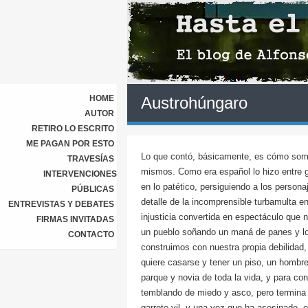
HOME
Austrohúngaro
AUTOR
RETIRO LO ESCRITO
ME PAGAN POR ESTO
Lo que contó, básicamente, es cómo somos
TRAVESÍAS
mismos. Como era español lo hizo entre g
INTERVENCIONES
en lo patético, persiguiendo a los person
PÚBLICAS
detalle de la incomprensible turbamulta en
ENTREVISTAS Y DEBATES
injusticia convertida en espectáculo que 
FIRMAS INVITADAS
un pueblo soñando un maná de panes y lon
CONTACTO
construimos con nuestra propia debilidad,
quiere casarse y tener un piso, un hombre
parque y novia de toda la vida, y para co
temblando de miedo y asco, pero termina af
garrote vil, y una vez que ha asesinado, 