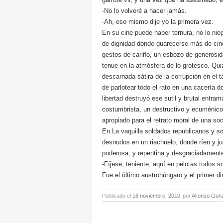
-No lo volveré a hacer jamás.
-Ah, eso mismo dije yo la primera vez.
En su cine puede haber ternura, no lo ni
de dignidad donde guarecerse más de cin
gestos de cariño, un esbozo de generosi
tenue en la atmósfera de lo grotesco. Qui
descarnada sátira de la corrupción en el 
de parlotear todo el rato en una cacería
libertad destruyó ese sutil y brutal entr
costumbrista, un destructivo y ecuménic
apropiado para el retrato moral de una so
En La vaquilla soldados republicanos y s
desnudos en un riachuelo, donde ríen y j
poderosa, y repentina y desgraciadamente 
-Fíjese, teniente, aquí en pelotas todos 
Fue el último austrohúngaro y el primer di
Publicado el
16 noviembre, 2010
por
Alfonso Gon