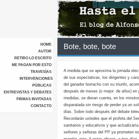
HOME
Bote, bote, bote
AUTOR
RETIRO LO ESCRITO
ME PAGAN POR ESTO
A medida que se aproxima la jornada elec
TRAVESÍAS
de sus expectativas, los dirigentes y cand
INTERVENCIONES
del ganador borracho con su triunfo, acom
PÚBLICAS
después de meses (o mejor: de años) en pe
ENTREVISTAS Y DEBATES
medidas, se dieran cuenta, en los minutos
FIRMAS INVITADAS
disparatada sin riesgo de perder ya un s
CONTACTO
días. Sobre todo después del debate tele
Recordarán ustedes que el profeta del Se
sanitarios y educativos y que actualizarí
señores y señoras del PP ya prometen no 
mandar, oiga. A estas alturas, a tres día