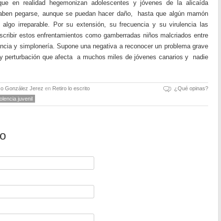
 que en realidad hegemonizan adolescentes y jóvenes de la alicaída
 saben pegarse, aunque se puedan hacer daño, hasta que algún mamón
lgo irreparable. Por su extensión, su frecuencia y su virulencia las
escribir estos enfrentamientos como gamberradas niños malcriados entre
ancia y simplonería. Supone una negativa a reconocer un problema grave
y perturbación que afecta a muchos miles de jóvenes canarios y nadie
so González Jerez
en
Retiro lo escrito
¿Qué opinas?
olencia juvenil
io