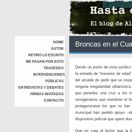
HOME
Broncas en el Cua
AUTOR
RETIRO LO ESCRITO
ME PAGAN POR ESTO
Desde un punto de vista jurídic
TRAVESÍAS
la entrada de “menores de edad”
INTERVENCIONES
del alcalde de pedir que se ins
PÚBLICAS
ninguna irregularidad urbanísti
ENTREVISTAS Y DEBATES
que ponerles una cruz a los t
FIRMAS INVITADAS
sexagenarios que siembran el ho
CONTACTO
protagonizaran los que no han
municipal han pedido apoyo –d
dispositivo policial que operó d
Que no crea el lector que la lo