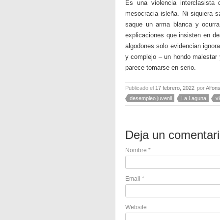
Es una violencia interclasista
mesocracia isleña. Ni siquiera
saque un arma blanca y ocurra a
explicaciones que insisten en d
algodones solo evidencian ignor
y complejo – un hondo malestar 
parece tomarse en serio.
Publicado el
17 febrero, 2022
por
Alfon
desempleo juvenil
La Laguna
vi
Deja un comentar
Nombre
*
Email
*
Website