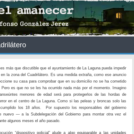
drilátero
o es más que discutible que el ayuntamiento de La Laguna pueda impedir
 en la zona del Cuadrilátero. Es una medida extraña, como ese anuncio
peccione su casa para comprobar que en su domicilio no se ha cometido
ca. Pero es que no se les ha ocurrido nada más por el momento. Imagino
ranseúntes menores de edad será para protegerlos de las hordas de
rror en el centro de La Laguna. Como si las peleas y broncas solo las
 cumplido los 18 años. Por supuesto los responsables del gobierno
e nuevo — a la Subdelegación del Gobierno para montar otra vez el
urante algunos meses el año pasado.
cución “dispositivo policial” alude a algo equiparable a las unidades