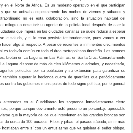
y en el Norte de África. Es un modesto operativo en el que participan
al y que se activaba especialmente las noches de viernes y sábados y
traordinario no es esta colaboración, sino la situación habitual del
i milagroso descubrir un agente de la policía local después de caer la
ciudadana que impera en las ciudades canarias se suele reducir a esperar
se le saluda, y si la cosa persiste testarudamente, pues vamos a ver
de hacer algo al respecto. A pesar de recientes o inminentes crecimientos
icial es todavía común en toda el área metropolitana tinerfeña. Las broncas
tes, brotan en La Laguna, en Las Palmas, en Santa Cruz. Concretamente
 La Laguna dispone de más de cien kilómetros cuadrados, y necesitaría,
gentes policiales por su población y su extensión para garantizar su
 Y también superar la hedionda guerra de guerrillas que periódicamente
es contra los gobiernos municipales de todo signo político, por lo general
 altercados en el Cuadrilátero les sorprende inmediatamente cierto
antes, porque aunque obviamente esté presente un porcentaje apreciable
viarse que la mayoría de los que intervienen en las grandes broncas son
s de cerca de 100 euracos. Pibes y pibas: el pasado sábado, sin ir más
e hostiaban entre sí con un entusiasmo que ya quisiera el señor obispo.