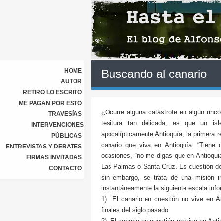
HOME
Buscando al canario
AUTOR
RETIRO LO ESCRITO
ME PAGAN POR ESTO
¿Ocurre alguna catástrofe en algún rincó
TRAVESÍAS
tesitura tan delicada, es que un is
INTERVENCIONES
apocalípticamente Antioquía, la primera r
PÚBLICAS
canario que viva en Antioquía. “Tiene
ENTREVISTAS Y DEBATES
ocasiones, “no me digas que en Antioqui
FIRMAS INVITADAS
Las Palmas o Santa Cruz. Es cuestión de 
CONTACTO
sin embargo, se trata de una misión 
instantáneamente la siguiente escala info
1) El canario en cuestión no vive en An
finales del siglo pasado.
2) El canario en cuestión no vive en Antioq