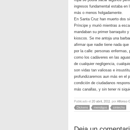
ingresos fundamental estaba en l
más o menos holgadamente.
En Santa Cruz han muerto dos sin
Príncipe y murió mientras a escas
mandaban su primer barraquito y
kioscos. Se me antoja una barba
afirmar que nadie tiene nada qu
por la calle: personas enfermas
como los cadáveres en las aguas 
de cualquier negligencia, cualqui
son vidas tan valiosas e insusti
profundizaremos aun más en el pr
condición de ciudadanos responsab
más canallas, y sin tener ni siqu
Publicado el
20 abril, 2011
por
Alfonso 
Dickens
mendigos
sintecho
Deja un comentar