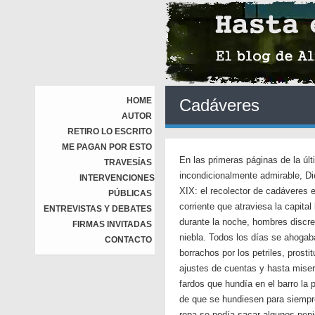
HOME
Cadáveres
AUTOR
RETIRO LO ESCRITO
ME PAGAN POR ESTO
En las primeras páginas de la ú
TRAVESÍAS
incondicionalmente admirable, Di
INTERVENCIONES
XIX: el recolector de cadáveres 
PÚBLICAS
corriente que atraviesa la capita
ENTREVISTAS Y DEBATES
durante la noche, hombres discre
FIRMAS INVITADAS
niebla. Todos los días se ahoga
CONTACTO
borrachos por los petriles, prost
ajustes de cuentas y hasta miser
fardos que hundía en el barro la
de que se hundiesen para siempre
ropa se podía sacar algunos peniqu