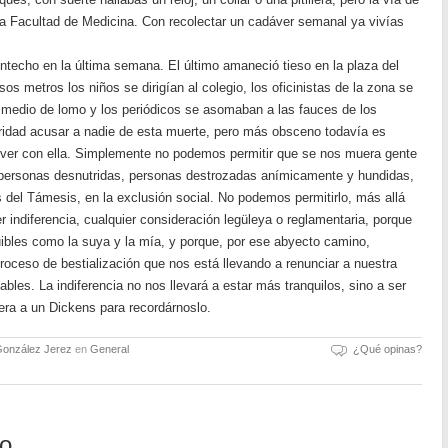
a Facultad de Medicina. Con recolectar un cadáver semanal ya vivías
techo en la última semana. El último amaneció tieso en la plaza del
os metros los niños se dirigían al colegio, los oficinistas de la zona se
 medio de lomo y los periódicos se asomaban a las fauces de los
ridad acusar a nadie de esta muerte, pero más obsceno todavía es
e ver con ella. Simplemente no podemos permitir que se nos muera gente
, personas desnutridas, personas destrozadas anímicamente y hundidas,
del Támesis, en la exclusión social. No podemos permitirlo, más allá
er indiferencia, cualquier consideración legüleya o reglamentaria, porque
tuibles como la suya y la mía, y porque, por ese abyecto camino,
oceso de bestialización que nos está llevando a renunciar a nuestra
les. La indiferencia no nos llevará a estar más tranquilos, sino a ser
iera a un Dickens para recordárnoslo.
González Jerez
en
General
¿Qué opinas?
io