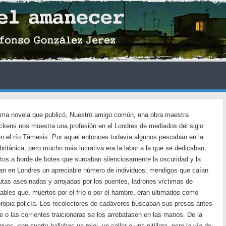
ltima novela que publicó, Nuestro amigo común, una obra maestra
ckens nos muestra una profesión en el Londres de mediados del siglo
en el río Támesis. Por aquel entonces todavía algunos pescaban en la
l británica, pero mucho más lucrativa era la labor a la que se dedicaban,
tos a borde de botes que surcaban silenciosamente la oscuridad y la
ban en Londres un apreciable número de individuos: mendigos que caían
itutas asesinadas y arrojadas por los puentes, ladrones víctimas de
ables que, muertos por el frío o por el hambre, eran ultimados como
 propia policía. Los recolectores de cadáveres buscaban sus presas antes
 o las corrientes traicioneras se los arrebatasen en las manos. De la
es, con suerte hallabas un reloj, un collar o una pitillera, pero la vía de