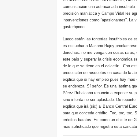
comunicación una astracanada insufrible.
precisión maniática y Campo Vidal les ag
intervenciones como “apasionantes”. La v
gasterópodo.
Luego están las tonterías insufribles de 
es escuchar a Mariano Rajoy proclamarse
derechas: no me venga con cosas raras, q
este país y superar la crisis económica se
de lo que se tiene en el calcetín. Con est
producción de rosquetes en casa de la ab
explica que si hay empleo pues hay más 
se endereza. Sí señor. Es una lástima qu
Pérez Rubalcaba renuncia a exponer su pro
sino intenta no ser aplastado. De repente 
explica que irá (sic) al Banco Central Eu
para que conceda crédito. Toc, toc, toc. 
créditos baratos. Es como un chiste de Gi
más sofisticado que registra esta caricat