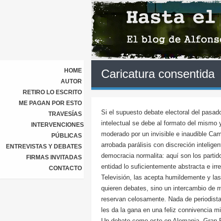
HOME
Caricatura consentida
AUTOR
RETIRO LO ESCRITO
ME PAGAN POR ESTO
Si el supuesto debate electoral del pasad
TRAVESÍAS
intelectual se debe al formato del mismo y
INTERVENCIONES
moderado por un invisible e inaudible Cam
PÚBLICAS
arrobada parálisis con discreción inteli
ENTREVISTAS Y DEBATES
democracia normalita: aquí son los parti
FIRMAS INVITADAS
entidad lo suficientemente abstracta e ir
CONTACTO
Televisión, las acepta humildemente y las
quieren debates, sino un intercambio de 
reservan celosamente. Nada de periodista
les da la gana en una feliz connivencia 
Un debate como este en Alemania, Gran B