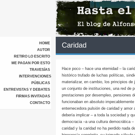
HOME
Caridad
AUTOR
RETIRO LO ESCRITO
ME PAGAN POR ESTO
Hace poco – hace una eternidad – la cari
TRAVESÍAS
histórico trufado de luchas políticas, sind
INTERVENCIONES
materializar, en cambio, los principios de
PÚBLICAS
un conjunto de instituciones, una red de p
ENTREVISTAS Y DEBATES
prestaciones por desempleo, pensiones de 
FIRMAS INVITADAS
funcionaban en absoluto impecablemente 
CONTACTO
enternecedora pulsión de caridad y amor 
debería implicar – a toda la sociedad y q
democracia –a una cultura democrática – 
caridad y la caridad no ha perdido nada d
hipocresía congénita, su taimado cálculo p