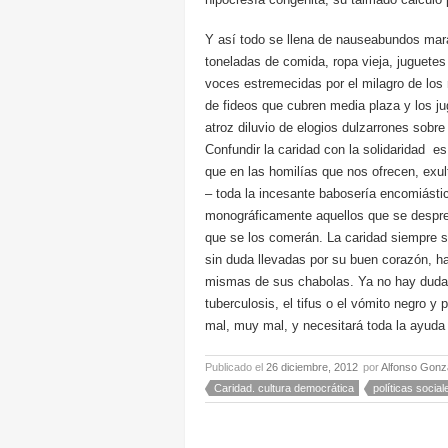
Y así todo se llena de nauseabundos mara
toneladas de comida, ropa vieja, juguete
voces estremecidas por el milagro de los
de fideos que cubren media plaza y los j
atroz diluvio de elogios dulzarrones sobre 
Confundir la caridad con la solidaridad e
que en las homilías que nos ofrecen, exult
– toda la incesante babosería encomiást
monográficamente aquellos que se despre
que se los comerán. La caridad siempre s
sin duda llevadas por su buen corazón, h
mismas de sus chabolas. Ya no hay duda: 
tuberculosis, el tifus o el vómito negro 
mal, muy mal, y necesitará toda la ayuda 
Publicado el
26 diciembre, 2012
por
Alfonso Gonz
Caridad. cultura democrática
políticas social