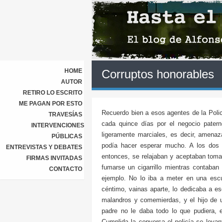
HOME
Corruptos honorables
AUTOR
RETIRO LO ESCRITO
ME PAGAN POR ESTO
Recuerdo bien a esos agentes de la Poli
TRAVESÍAS
cada quince días por el negocio patern
INTERVENCIONES
ligeramente marciales, es decir, amena
PÚBLICAS
podía hacer esperar mucho. A los dos 
ENTREVISTAS Y DEBATES
entonces, se relajaban y aceptaban tomar 
FIRMAS INVITADAS
fumarse un cigarrillo mientras contaban
CONTACTO
ejemplo. No lo iba a meter en una escue
céntimo, vainas aparte, lo dedicaba a e
malandros y comemierdas, y el hijo de u
padre no le daba todo lo que pudiera,
Cumplida la conversa el policía se leva