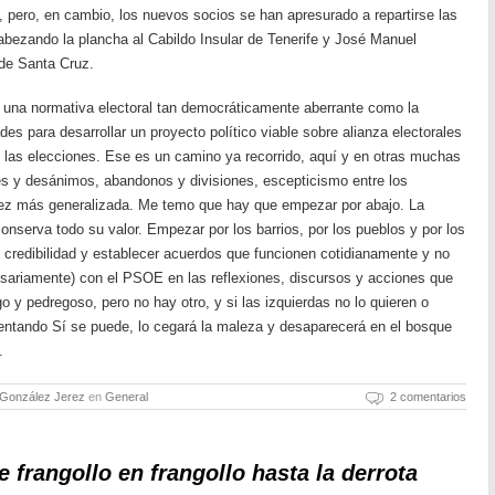
pero, en cambio, los nuevos socios se han apresurado a repartirse las
abezando la plancha al Cabildo Insular de Tenerife y José Manuel
 de Santa Cruz.
 una normativa electoral tan democráticamente aberrante como la
des para desarrollar un proyecto político viable sobre alianza electorales
 las elecciones. Ese es un camino ya recorrido, aquí y en otras muchas
nes y desánimos, abandonos y divisiones, escepticismo entre los
vez más generalizada. Me temo que hay que empezar por abajo. La
onserva todo su valor. Empezar por los barrios, por los pueblos y por los
y credibilidad y establecer acuerdos que funcionen cotidianamente y no
sariamente) con el PSOE en las reflexiones, discursos y acciones que
 y pedregoso, pero no hay otro, y si las izquierdas no lo quieren o
tentando Sí se puede, lo cegará la maleza y desaparecerá en el bosque
.
 González Jerez
en
General
2 comentarios
e frangollo en frangollo hasta la derrota