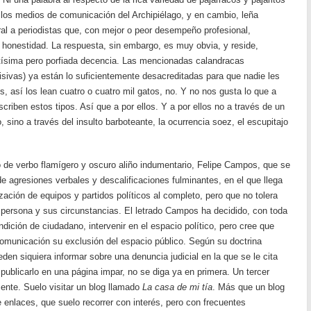
los medios de comunicación del Archipiélago, y en cambio, leña
ural a periodistas que, con mejor o peor desempeño profesional,
honestidad. La respuesta, sin embargo, es muy obvia, y reside,
ísima pero porfiada decencia. Las mencionadas calandracas
evisivas) ya están lo suficientemente desacreditadas para que nadie les
, así los lean cuatro o cuatro mil gatos, no. Y no nos gusta lo que a
riben estos tipos. Así que a por ellos. Y a por ellos no a través de un
, sino a través del insulto barboteante, la ocurrencia soez, el escupitajo
do de verbo flamígero y oscuro aliño indumentario, Felipe Campos, que se
de agresiones verbales y descalificaciones fulminantes, en el que llega
zación de equipos y partidos políticos al completo, pero que no tolera
persona y sus circunstancias. El letrado Campos ha decidido, con toda
ndición de ciudadano, intervenir en el espacio político, pero cree que
omunicación su exclusión del espacio público. Según su doctrina
eden siquiera informar sobre una denuncia judicial en la que se le cita
blicarlo en una página impar, no se diga ya en primera. Un tercer
ente. Suelo visitar un blog llamado
La casa de mi tía
. Más que un blog
de enlaces, que suelo recorrer con interés, pero con frecuentes