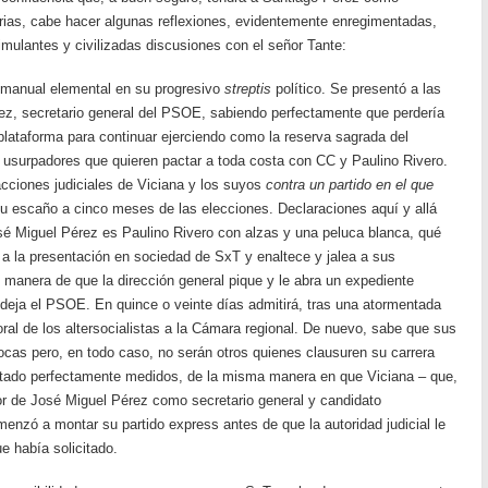
rias, cabe hacer algunas reflexiones, evidentemente enregimentadas,
imulantes y civilizadas discusiones con el señor Tante:
 manual elemental en su progresivo
streptis
político. Se presentó a las
ez, secretario general del PSOE, sabiendo perfectamente que perdería
plataforma para continuar ejerciendo como la reserva sagrada del
s usurpadores que quieren pactar a toda costa con CC y Paulino Rivero.
cciones judiciales de Viciana y los suyos
contra un partido en el que
u escaño a cinco meses de las elecciones. Declaraciones aquí y allá
sé Miguel Pérez es Paulino Rivero con alzas y una peluca blanca, qué
a la presentación en sociedad de SxT y enaltece y jalea a sus
manera de que la dirección general pique y le abra un expediente
ue deja el PSOE. En quince o veinte días admitirá, tras una atormentada
oral de los altersocialistas a la Cámara regional. De nuevo, sabe que sus
ocas pero, en todo caso, no serán otros quienes clausuren su carrera
stado perfectamente medidos, de la misma manera en que Viciana – que,
vor de José Miguel Pérez como secretario general y candidato
zó a montar su partido express antes de que la autoridad judicial le
e había solicitado.