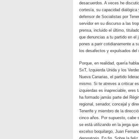
desacuerdos. A veces he discuti
cortesía, su capacidad dialógica 
defensor de Socialistas por Tene
servidor en su discurso a las tro
prensa, incluido el último, titula
que denuncias a tu partido en el 
pones a parir cotidianamente a s
los desafectos y expulsados del 
Porque, en realidad, quería habla
SxT, Izquierda Unida y los Verdes
Nueva Canarias, el partido lider
mismo. Si te atreves a criticar e
izquierdas es inapreciable, ere
ha formado jamás parte del Régim
regional, senador, concejal y dir
Tenerife y miembro de la direcci
cinco años. Por supuesto, cabe 
se está utilizando en la jerga q
excelso boquilargo, Juan Fernand
derogatorio. En fin. Sobre la fel