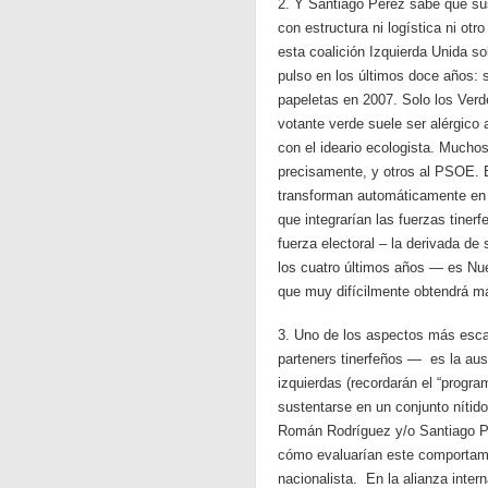
2. Y Santiago Pérez sabe que su
con estructura ni logística ni o
esta coalición Izquierda Unida so
pulso en los últimos doce años: 
papeletas en 2007. Solo los Verde
votante verde suele ser alérgico
con el ideario ecologista. Mucho
precisamente, y otros al PSOE. En
transforman automáticamente en 
que integrarían las fuerzas tiner
fuerza electoral – la derivada de
los cuatro últimos años — es Nuev
que muy difícilmente obtendrá m
3. Uno de los aspectos más esca
parteners tinerfeños — es la aus
izquierdas (recordarán el “progra
sustentarse en un conjunto níti
Román Rodríguez y/o Santiago P
cómo evaluarían este comportamie
nacionalista. En la alianza inter