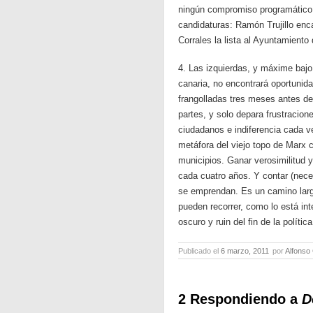
ningún compromiso programático, 
candidaturas: Ramón Trujillo enc
Corrales la lista al Ayuntamiento
4. Las izquierdas, y máxime bajo
canaria, no encontrará oportunida
frangolladas tres meses antes de
partes, y solo depara frustracio
ciudadanos e indiferencia cada 
metáfora del viejo topo de Marx c
municipios. Ganar verosimilitud 
cada cuatro años. Y contar (nece
se emprendan. Es un camino largo
pueden recorrer, como lo está in
oscuro y ruin del fin de la política
Publicado el
6 marzo, 2011
por
Alfonso
2 Respondiendo a
D