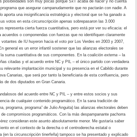
s posibilidades son muy pocas porque SxT acaba de nacer y no cuenta
tro programa que asegurar campanudamente que no pactarán con nadie. A
lo aporta una insignificancia estratégica y electoral que se ha ganado a
sus votos en esta circunscripción apenas sobrepasaron las 3.000
s representa cierta fuerza cuantitativa, pero está por ver su eficacia: el
 a acuerdos o componendas con fuerzas que no identifiquen claramente
s votantes de IU huyeron hacia el voto por Los Verdes en 2003 y 2007,
 general es un error infantil sostener que las alianzas electorales se
la suma cuantitativa de sus componentes. En la coalición
externa
– la
feñas citadas y el acuerdo entre NC y PIL – el único partido con verdadera
 su relevante implantación municipal y su presencia en el Cabildo durante
a Canarias, que será por tanto la beneficiaria de esta confluencia, pero
ás de dos diputados en Gran Canaria.
ndalosos del acuerdo entre NC y PIL – y entre estos socios y sus
encia de cualquier contenido programático. En la sana tradición de
ma, programa, programa” de Julio Anguita) las alianzas electorales deben
do de compromisos programáticos. Con la más despampanante pachorra
érez consideran este asunto absolutamente menor. Me gustaría saber
nto en el contexto de la derecha o el centroderecha estatal o
na (en la circunscripción tinerfeña) tampoco se ha presentado y explicado