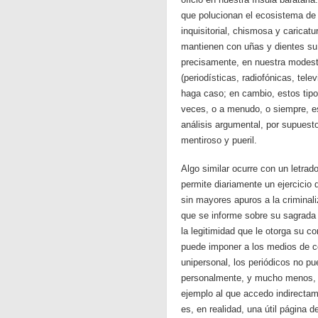
que polucionan el ecosistema de 
inquisitorial, chismosa y caricat
mantienen con uñas y dientes su 
precisamente, en nuestra modest
(periodísticas, radiofónicas, tel
haga caso; en cambio, estos tipos
veces, o a menudo, o siempre, esc
análisis argumental, por supuesto
mentiroso y pueril.
Algo similar ocurre con un letra
permite diariamente un ejercicio 
sin mayores apuros a la criminali
que se informe sobre su sagrada 
la legitimidad que le otorga su co
puede imponer a los medios de c
unipersonal, los periódicos no pu
personalmente, y mucho menos, pu
ejemplo al que accedo indirectam
es, en realidad, una útil página 