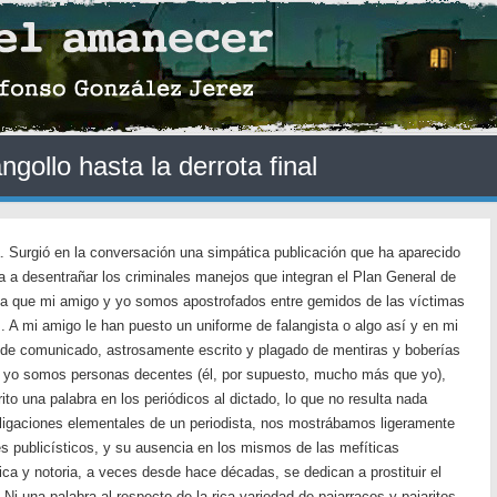
ngollo hasta la derrota final
. Surgió en la conversación una simpática publicación que ha aparecido
 a desentrañar los criminales manejos que integran el Plan General de
la que mi amigo y yo somos apostrofados entre gemidos de las víctimas
as. A mi amigo le han puesto un uniforme de falangista o algo así y en mi
 de comunicado, astrosamente escrito y plagado de mentiras y boberías
y yo somos personas decentes (él, por supuesto, mucho más que yo),
to una palabra en los periódicos al dictado, lo que no resulta nada
obligaciones elementales de un periodista, nos mostrábamos ligeramente
s publicísticos, y su ausencia en los mismos de las mefíticas
ca y notoria, a veces desde hace décadas, se dedican a prostituir el
. Ni una palabra al respecto de la rica variedad de pajarracos y pajaritos