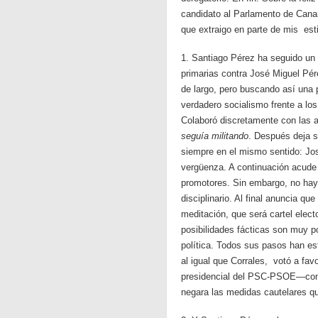
candidato al Parlamento de Cana
que extraigo en parte de mis est
1. Santiago Pérez ha seguido un
primarias contra José Miguel Pér
de largo, pero buscando así una 
verdadero socialismo frente a lo
Colaboró discretamente con las a
seguía militando
. Después deja s
siempre en el mismo sentido: Jo
vergüenza. A continuación acude 
promotores. Sin embargo, no hay 
disciplinario. Al final anuncia q
meditación, que será cartel elect
posibilidades fácticas son muy p
política. Todos sus pasos han e
al igual que Corrales, votó a fa
presidencial del PSC-PSOE—comen
negara las medidas cautelares qu