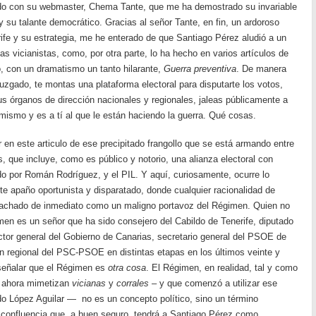
do con su webmaster, Chema Tante, que me ha demostrado su invariable
y su talante democrático. Gracias al señor Tante, en fin, un ardoroso
rife y su estrategia, me he enterado de que Santiago Pérez aludió a un
pas vicianistas, como, por otra parte, lo ha hecho en varios artículos de
do, con un dramatismo un tanto hilarante,
Guerra preventiva
. De manera
juzgado, te montas una plataforma electoral para disputarte los votos,
us órganos de dirección nacionales y regionales, jaleas públicamente a
mismo y es a tí al que le están haciendo la guerra. Qué cosas.
r en este articulo de ese precipitado frangollo que se está armando entre
, que incluye, como es público y notorio, una alianza electoral con
ado por Román Rodríguez, y el PIL. Y aquí, curiosamente, ocurre lo
ste apaño oportunista y disparatado, donde cualquier racionalidad de
s tachado de inmediato como un maligno portavoz del Régimen. Quien no
en es un señor que ha sido consejero del Cabildo de Tenerife, diputado
ector general del Gobierno de Canarias, secretario general del PSOE de
ón regional del PSC-PSOE en distintas etapas en los últimos veinte y
señalar que el Régimen es
otra cosa
. El Régimen, en realidad, tal y como
ue ahora mimetizan
vicianas
y
corrales
– y que comenzó a utilizar ese
o López Aguilar — no es un concepto político, sino un término
iz confluencia que, a buen seguro, tendrá a Santiago Pérez como