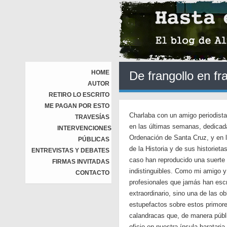
HOME
De frangollo en fra
AUTOR
RETIRO LO ESCRITO
ME PAGAN POR ESTO
Charlaba con un amigo periodista
TRAVESÍAS
en las últimas semanas, dedicada
INTERVENCIONES
Ordenación de Santa Cruz, y en 
PÚBLICAS
de la Historia y de sus historiet
ENTREVISTAS Y DEBATES
caso han reproducido una suerte
FIRMAS INVITADAS
indistinguibles. Como mi amigo 
CONTACTO
profesionales que jamás han escri
extraordinario, sino una de las 
estupefactos sobre estos primore
calandracas que, de manera públi
oficio en nuestra ínsula barataria