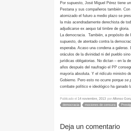
Por supuesto, José Miguel Pérez tiene u
Pestana y sus compañeros también. Con
atomizado el futuro a medio plazo se pres
la más acendradamente derechista de to
adjudicarse ex aequo tal timbre de gloria.
La democracia. También, a propósito de la
supuesto, de atentado contra la democraci
esperaba. Acaso una condena a galeras. 
oráculos de la divinidad ni del pueblo sin
jurídicas obligatorias. No dictan – en la 
años después del naufragio el PP consegu
mayoría absoluta. Y el ridículo ministro de 
Gobierno. Pero esto no ocurre porque
se 
combate político e ideológico ha ganado l
Publicado el
14 noviembre, 2013
por
Alfonso Gon
democracia
mociones de censura
Presti
Deja un comentario