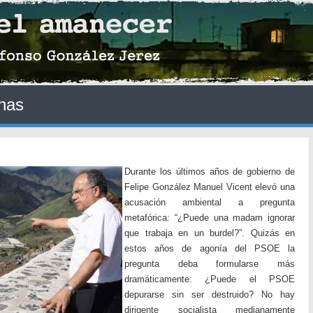
nas
Durante los últimos años de gobierno de
Felipe González Manuel Vicent elevó una
acusación ambiental a pregunta
metafórica: “¿Puede una madam ignorar
que trabaja en un burdel?”. Quizás en
estos años de agonía del PSOE la
pregunta deba formularse más
dramáticamente: ¿Puede el PSOE
depurarse sin ser destruido? No hay
dirigente socialista medianamente