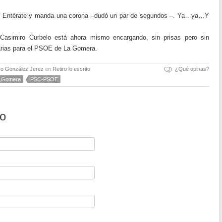
 Entérate y manda una corona –dudó un par de segundos –. Ya…ya…Y
Casimiro Curbelo está ahora mismo encargando, sin prisas pero sin
arias para el PSOE de La Gomera.
so González Jerez
en
Retiro lo escrito
¿Qué opinas?
 Gomera
PSC-PSOE
io