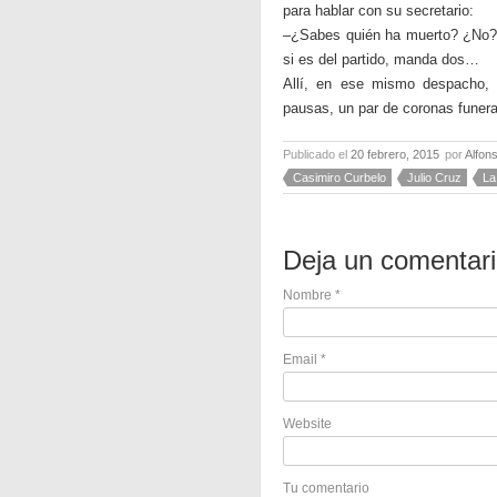
para hablar con su secretario:
–¿Sabes quién ha muerto? ¿No?
si es del partido, manda dos…
Allí, en ese mismo despacho, 
pausas, un par de coronas funer
Publicado el
20 febrero, 2015
por
Alfon
Casimiro Curbelo
Julio Cruz
La
Deja un comentar
Nombre
*
Email
*
Website
Tu comentario