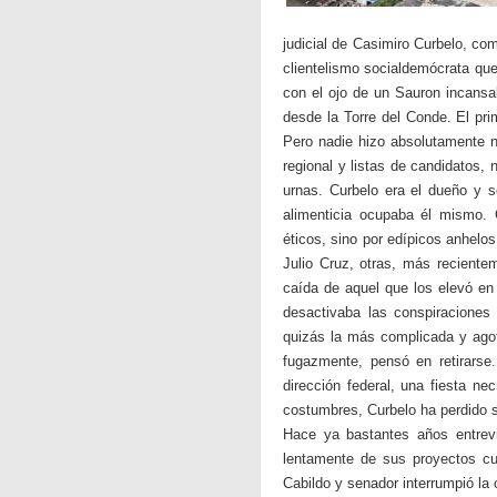
judicial de Casimiro Curbelo, co
clientelismo socialdemócrata que
con el ojo de un Sauron incansa
desde la Torre del Conde. El pri
Pero nadie hizo absolutamente n
regional y listas de candidatos,
urnas. Curbelo era el dueño y 
alimenticia ocupaba él mismo. 
éticos, sino por edípicos anhelo
Julio Cruz, otras, más reciente
caída de aquel que los elevó en
desactivaba las conspiraciones
quizás la más complicada y agot
fugazmente, pensó en retirarse. 
dirección federal, una fiesta ne
costumbres, Curbelo ha perdido s
Hace ya bastantes años entrevi
lentamente de sus proyectos cu
Cabildo y senador interrumpió la