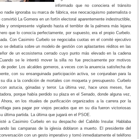
informado que no conociera el tránsito
mo nadie ignoraba su marca de fábrica, ese neocaciquismo paternalista o
 convirtió La Gomera en un fortín electoral aparentemente indestructible,
ble y omnipresente vigilando hasta el temblor de la palmera más lejana
mero que lo conocía perfectamente, por supuesto, era el propio Curbelo.
ada. Con Casimiro Curbelo se negociaba cuotas en el comité ejecutivo
 no se debatía sobre un modelo de gestión con aplastantes réditos en las
señor de un ecosistema cerrado cuyo punto más elevado en la cadena
Cuando se le intentó mover la silla no fue precisamente por motivos
s de poder. Los alcaldes gomeros, a veces con la anuencia satisfecha de
mente, con su ensanguinada participación activa, se conjuraban para la
 su día a la condición de mortales con moqueta y presupuesto. Curbelo
 con astucia, gónadas y terror. La última vez, hace unos meses, fue
adora, porque había perdido su plaza en el Senado, donde alguna vez,
Ahora, en los rituales de purificación organizados a la carrera por la
crófaga para pagar por viejos pecados que en su día fueron victoriosas
u última partida. La última que jugará en el PSOE.
sté a Casimiro Curbelo en su despacho del Cabildo Insular. Hablaba
ando las campanas de la iglesia doblaron a muerto. El presidente del
 conversación con un gesto imperativo y tomó inmediatamente el teléfono