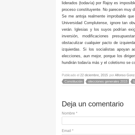
liderados (todavía) por Rajoy es imposible
proceso constituyente. No parecen muy di
Se me antoja realmente improbable que e
Universidad Complutense, ignore tan obvi
verán. Iglesias y los suyos podrían exi
inversión, modificaciones presupuest
obstaculizar cualquier pacto de izquie
izquierdas. Si los socialistas apoyan
elecciones, aun mejor, porque los dirig
hundirán todavía más y el coletismo se con
Publicado el
22 diciembre, 2015
por
Alfonso Gonz
Constitución
elecciones generales 2015
I
Deja un comentario
Nombre
*
Email
*