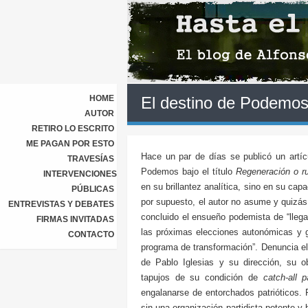
HOME
El destino de Podemo
AUTOR
RETIRO LO ESCRITO
ME PAGAN POR ESTO
Hace un par de días se publicó un artíc
TRAVESÍAS
Podemos bajo el título
Regeneración o r
INTERVENCIONES
en su brillantez analítica, sino en su ca
PÚBLICAS
por supuesto, el autor no asume y quizá
ENTREVISTAS Y DEBATES
concluido el ensueño podemista de “llegar
FIRMAS INVITADAS
las próximas elecciones autonómicas y g
CONTACTO
programa de transformación”. Denuncia el
de Pablo Iglesias y su dirección, su ob
tapujos de su condición de
catch-all p
engalanarse de entorchados patrióticos.
sin una organización partidista potente y b