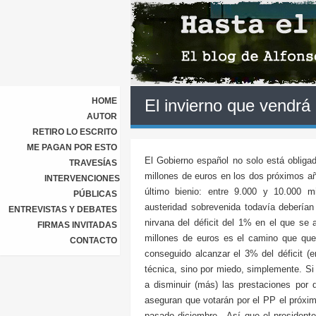
HOME
El invierno que vendrá
AUTOR
RETIRO LO ESCRITO
ME PAGAN POR ESTO
El Gobierno español no solo está obligad
TRAVESÍAS
millones de euros en los dos próximos a
INTERVENCIONES
último bienio: entre 9.000 y 10.000 m
PÚBLICAS
austeridad sobrevenida todavía deberían
ENTREVISTAS Y DEBATES
nirvana del déficit del 1% en el que se 
FIRMAS INVITADAS
millones de euros es el camino que qu
CONTACTO
conseguido alcanzar el 3% del déficit 
técnica, sino por miedo, simplemente. Si
a disminuir (más) las prestaciones por
aseguran que votarán por el PP el próxim
pasado diciembre. Así que el president