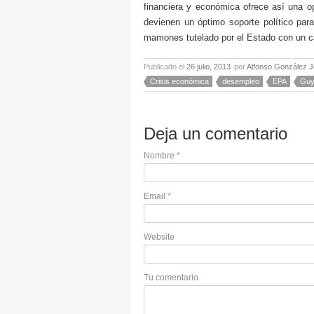
financiera y económica ofrece así una o
devienen un óptimo soporte político par
mamones tutelado por el Estado con un ca
Publicado el
26 julio, 2013
por
Alfonso González J
Crisis económica
desempleo
EPA
Guy
Deja un comentario
Nombre
*
Email
*
Website
Tu comentario