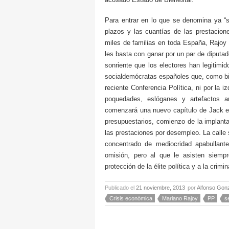
Para entrar en lo que se denomina ya “
plazos y las cuantías de las prestacio
miles de familias en toda España, Rajoy 
les basta con ganar por un par de diputad
sonriente que los electores han legitimid
socialdemócratas españoles que, como bie
reciente Conferencia Política, ni por la iz
poquedades, eslóganes y artefactos 
comenzará una nuevo capítulo de Jack el 
presupuestarios, comienzo de la implant
las prestaciones por desempleo. La calle 
concentrado de mediocridad apabullant
omisión, pero al que le asisten siempr
protección de la élite política y a la crimi
Publicado el
21 noviembre, 2013
por
Alfonso Gon
Crisis económica
Mariano Rajoy
PP
s