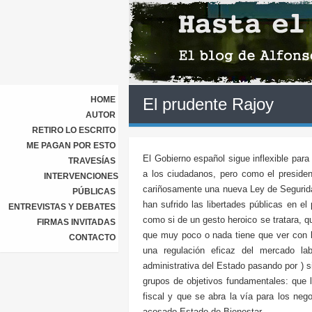
HOME
El prudente Rajoy
AUTOR
RETIRO LO ESCRITO
ME PAGAN POR ESTO
El Gobierno español sigue inflexible para
TRAVESÍAS
a los ciudadanos, pero como el presiden
INTERVENCIONES
cariñosamente una nueva Ley de Segurida
PÚBLICAS
han sufrido las libertades públicas en e
ENTREVISTAS Y DEBATES
como si de un gesto heroico se tratara, qu
FIRMAS INVITADAS
que muy poco o nada tiene que ver con la
CONTACTO
una regulación eficaz del mercado lab
administrativa del Estado pasando por ) 
grupos de objetivos fundamentales: que 
fiscal y que se abra la vía para los neg
acosado Estado de Bienestar.