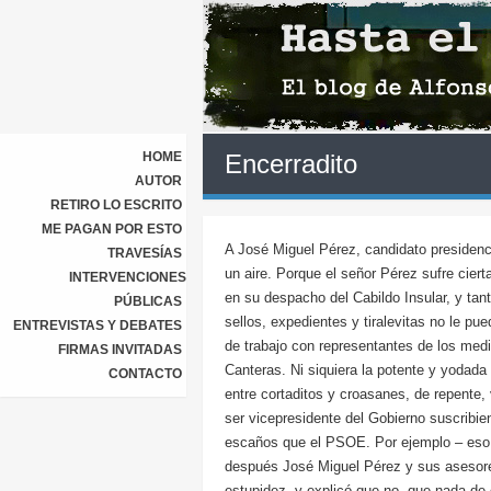
HOME
Encerradito
AUTOR
RETIRO LO ESCRITO
ME PAGAN POR ESTO
A José Miguel Pérez, candidato presidenc
TRAVESÍAS
un aire. Porque el señor Pérez sufre ciert
INTERVENCIONES
en su despacho del Cabildo Insular, y tanta
PÚBLICAS
sellos, expedientes y tiralevitas no le p
ENTREVISTAS Y DEBATES
de trabajo con representantes de los medi
FIRMAS INVITADAS
Canteras. Ni siquiera la potente y yodada
CONTACTO
entre cortaditos y croasanes, de repente,
ser vicepresidente del Gobierno suscribi
escaños que el PSOE. Por ejemplo – eso 
después José Miguel Pérez y sus asesore
estupidez, y explicó que no, que nada de e