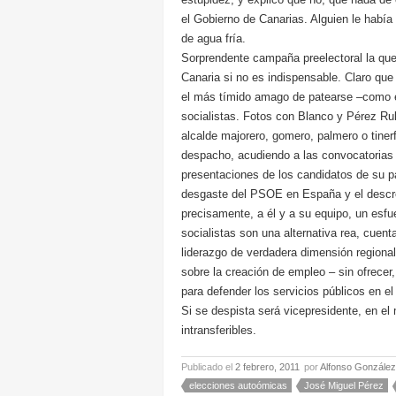
el Gobierno de Canarias. Alguien le había
de agua fría.
Sorprendente campaña preelectoral la que
Canaria si no es indispensable. Claro que
el más tímido amago de patearse –como er
socialistas. Fotos con Blanco y Pérez Rub
alcalde majorero, gomero, palmero o tinerf
despacho, acudiendo a las convocatorias 
presentaciones de los candidatos de su pa
desgaste del PSOE en España y el descré
precisamente, a él y a su equipo, un esfu
socialistas son una alternativa rea, cuen
liderazgo de verdadera dimensión regio
sobre la creación de empleo – sin ofrecer
para defender los servicios públicos en el
Si se despista será vicepresidente, en el 
intransferibles.
Publicado el
2 febrero, 2011
por
Alfonso González
elecciones autoómicas
José Miguel Pérez