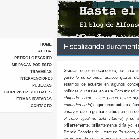
HOME
Fiscalizando durament
AUTOR
RETIRO LO ESCRITO
ME PAGAN POR ESTO
Gracias, señor viceconsejero, por la ext
TRAVESÍAS
guste lo de extensa, aunque quizás debí
INTERVENCIONES
estamos de acuerdo en algunos concept
PÚBLICAS
políticas culturales en esta Comunidad (t
ENTREVISTAS Y DEBATES
chupado, como si me pongo a leer aqu
FIRMAS INVITADAS
entienden nada
) según unos criterios té
CONTACTO
ensayos que la gestión cultural en una so
el ceño, igual no debí citarme
) y su p
brillantemente, brillantemente diría yo, 
Premio Canarias de Literatura (
lo siento,
yo no estaría aquí, o premio o no hay ac