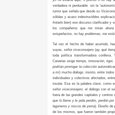
verdadera ni perdurable sin la “autonomía
rumor que señala que desde su Viceconse
sólidas y acaso indestructibles explica
frotarlo bien
) ese discurso clarificador y 
los compañeros que me miran ahora 
estupefactos, no hay problemas, me está
Tal vez el hecho de haber asumido, hac
suyas, señor viceconsejero (
ay, qué tiem
toda política transformadora conlleva.
Canarias exige tiempo, innovación, rigor, e
podrían prorrogar la colección automáti
a mí
) mucho diálogo, insisto, entre todo
individuales y colectivos afectados, ent
insular. Esa es la palabra clave, como 
señor viceconsejero: el diálogo con el se
fuera de las grandes capitales y centros 
que lo llame y le pida perdón, perdón por
laguneros y roscos de yema
). Diseño de
de los mismos, que fueron también propó