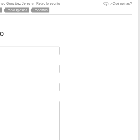
onso González Jerez
en
Retiro lo escrito
¿Qué opinas?
s
Pablo Iglesias
Podemos
io