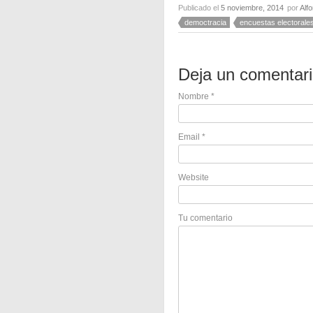
Publicado el
5 noviembre, 2014
por
Alf
democtracia
encuestas electorale
Deja un comentar
Nombre
*
Email
*
Website
Tu comentario