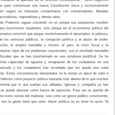
an para consensuar una nueva Constitución única y exclusivamente
n seguro no tolerarían contaminarse con conservadores, liberales
cionalistas, regionalistas y demás ralea.
s de Podemos siguen creciendo no es porque sus propuestas resulten
para muchísimos españoles, sino porque en el ecosistema político del
ernativa verosímil que ataque resolutivamente el desempleo, la pobreza,
de los servicios públicos, la corrupción política y el abuso de poder.
upción, el empleo inestable y mísero, el paro, la crisis fiscal y la
enestar, lejos de ser problemas coyunturales, son el resultado inevitable
fiscales que se han transformado en una ortodoxia pontifical. Se ha
finita capacidad de aguante y resignación de los ciudadanos en una
ibarizada y los ciudadanos han recordado que les queda una carta
oto. Estas circunstancias elementales no le restan un ápice de valor e
e Podemos como proyecto político bastante más abierto de lo que muchos
ental que lo que sueñan sus afiliados. Iglesias y compañía ya han
se puede atesorar como fuerza de oposición. Para ser un partido de
 no como vocero del malestar, sino como un gestor público convincente,
 eso la gente tiene que verlo. Hacer política no es tener la razón. Ni