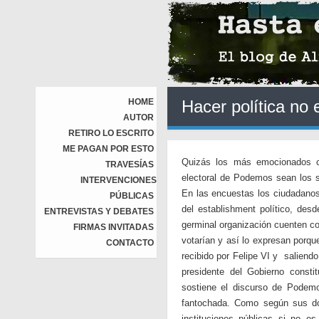
HOME
Hacer política no 
AUTOR
RETIRO LO ESCRITO
ME PAGAN POR ESTO
Quizás los más emocionados co
TRAVESÍAS
electoral de Podemos sean los s
INTERVENCIONES
En las encuestas los ciudadanos
PÚBLICAS
del establishment político, des
ENTREVISTAS Y DEBATES
germinal organización cuenten con
FIRMAS INVITADAS
votarían y así lo expresan porq
CONTACTO
recibido por Felipe VI y saliend
presidente del Gobierno constit
sostiene el discurso de Podemo
fantochada. Como según sus do
instituciones públicas si no e