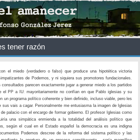
es tener razón
n el miedo (verdadero o falso) que produce una hipotética victoria
impatizantes de Podemos, y ni siquiera sus promotores fundacionales.
 consultados parecen exactamente jugar a generar miedo a los partidos
de el PP a IU: mayoritariamente no confían en que Pablo iglesias y su
 un programa político coherente y bien definido, incluso viable, pero les
ue sus vais a cagar. Personalmente me entusiasma la imagen de Iglesias
o de palacio con el encargo de formar gobierno. El profesor Iglesias como
uiría una simpática enmienda a la totalidad del análisis político que
s, según el cual en el Estado español la democracia es una indigna
cumentos Podemos descree de la reforma del sistema político y las
s mediante la apertura de un proceso constituyente, sería magnífico