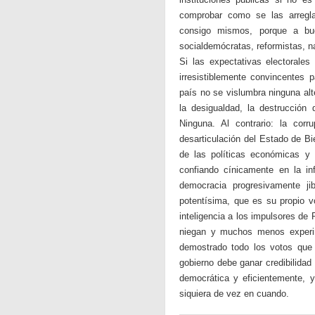
comprobar como se las arregl
consigo mismos, porque a bue
socialdemócratas, reformistas, na
Si las expectativas electorale
irresistiblemente convincentes 
país no se vislumbra ninguna alt
la desigualdad, la destrucción 
Ninguna. Al contrario: la corr
desarticulación del Estado de Bi
de las políticas económicas y 
confiando cínicamente en la in
democracia progresivamente j
potentísima, que es su propio v
inteligencia a los impulsores d
niegan y muchos menos experim
demostrado todo los votos que 
gobierno debe ganar credibilidad
democrática y eficientemente, y
siquiera de vez en cuando.