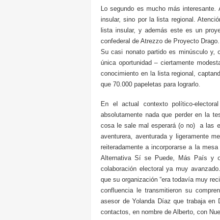
Lo segundo es mucho más interesante. Al
insular, sino por la lista regional. Aten
lista insular, y además este es un proye
confederal de Atrezzo de Proyecto Drago. 
Su casi nonato partido es minúsculo y, 
única oportunidad – ciertamente modest
conocimiento en la lista regional, capta
que 70.000 papeletas para lograrlo.
En el actual contexto político-elector
absolutamente nada que perder en la tesi
cosa le sale mal esperará (o no) a las e
aventurera, aventurada y ligeramente m
reiteradamente a incorporarse a la mesa
Alternativa Sí se Puede, Más País y o
colaboración electoral ya muy avanzad
que su organización “era todavía muy rec
confluencia le transmitieron su compre
asesor de Yolanda Díaz que trabaja en 
contactos, en nombre de Alberto, con Nuev