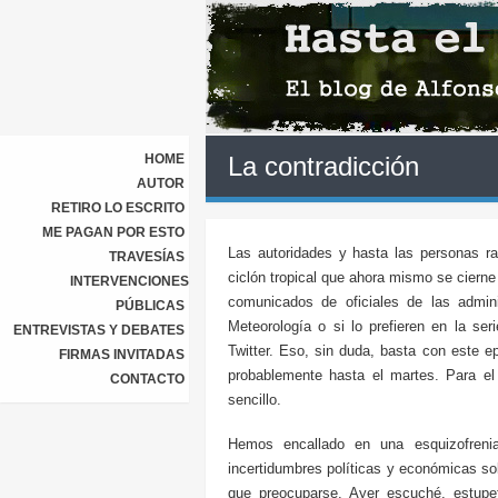
HOME
La contradicción
AUTOR
RETIRO LO ESCRITO
ME PAGAN POR ESTO
Las autoridades y hasta las personas r
TRAVESÍAS
ciclón tropical que ahora mismo se cierne
INTERVENCIONES
comunicados de oficiales de las admin
PÚBLICAS
Meteorología o si lo prefieren en la se
ENTREVISTAS Y DEBATES
Twitter. Eso, sin duda, basta con este e
FIRMAS INVITADAS
probablemente hasta el martes. Para el
CONTACTO
sencillo.
Hemos encallado en una esquizofreni
incertidumbres políticas y económicas sob
que preocuparse. Ayer escuché, estupe