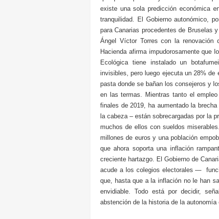
existe una sola predicción económica e
tranquilidad. El Gobierno autonómico, p
para Canarias procedentes de Bruselas y 
Ángel Víctor Torres con la renovación 
Hacienda afirma impudorosamente que los
Ecológica tiene instalado un botafume
invisibles, pero luego ejecuta un 28% de
pasta donde se bañan los consejeros y l
en las termas. Mientras tanto el empleo 
finales de 2019, ha aumentado la brecha
la cabeza – están sobrecargadas por la pr
muchos de ellos con sueldos miserables.
millones de euros y una población empobr
que ahora soporta una inflación rampa
creciente hartazgo. El Gobierno de Canari
acude a los colegios electorales — func
que, hasta que a la inflación no le han s
envidiable. Todo está por decidir, se
abstención de la historia de la autonomí