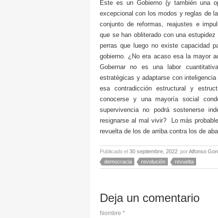
Este es un Gobierno (y también una opo
excepcional con los modos y reglas de l
conjunto de reformas, reajustes e impulso
que se han obliterado con una estupidez 
perras que luego no existe capacidad pa
gobierno. ¿No era acaso esa la mayor a
Gobernar no es una labor cuantitati
estratégicas y adaptarse con inteligencia
esa contradicción estructural y estruc
conocerse y una mayoría social cond
supervivencia no podrá sostenerse in
resignarse al mal vivir? Lo más probable 
revuelta de los de arriba contra los de
Publicado el
30 septiembre, 2022
por
Alfonso Gon
democracia
revolución
revuelta
Deja un comentario
Nombre
*