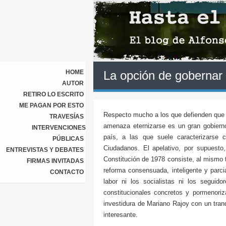
HOME
La opción de gobernar
AUTOR
RETIRO LO ESCRITO
ME PAGAN POR ESTO
Respecto mucho a los que defienden que la
TRAVESÍAS
amenaza eternizarse es un gran gobierno 
INTERVENCIONES
país, a las que suele caracterizarse 
PÚBLICAS
Ciudadanos. El apelativo, por supuesto,
ENTREVISTAS Y DEBATES
Constitución de 1978 consiste, al mismo 
FIRMAS INVITADAS
reforma consensuada, inteligente y parci
CONTACTO
labor ni los socialistas ni los segui
constitucionales concretos y pormenoriz
investidura de Mariano Rajoy con un tra
interesante.