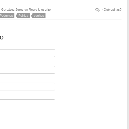
o González Jerez
en
Retiro lo escrito
¿Qué opinas?
Podemos
Politica
sueños
io