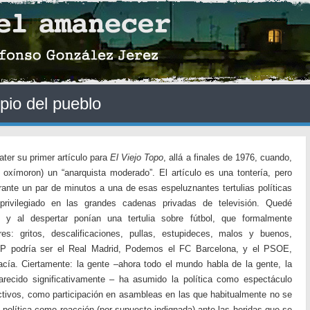
pio del pueblo
ater su primer artículo para
El Viejo Topo
, allá a finales de 1976, cuando,
liz oxímoron) un “anarquista moderado”. El artículo es una tontería, pero
rante un par de minutos a una de esas espeluznantes tertulias políticas
rivilegiado en las grandes cadenas privadas de televisión. Quedé
y al despertar ponían una tertulia sobre fútbol, que formalmente
res: gritos, descalificaciones, pullas, estupideces, malos y buenos,
PP podría ser el Real Madrid, Podemos el FC Barcelona, y el PSOE,
cía. Ciertamente: la gente –ahora todo el mundo habla de la gente, la
recido significativamente – ha asumido la política como espectáculo
ctivos, como participación en asambleas en las que habitualmente no se
 política como reacción (por supuesto indignada) ante las heridas que se