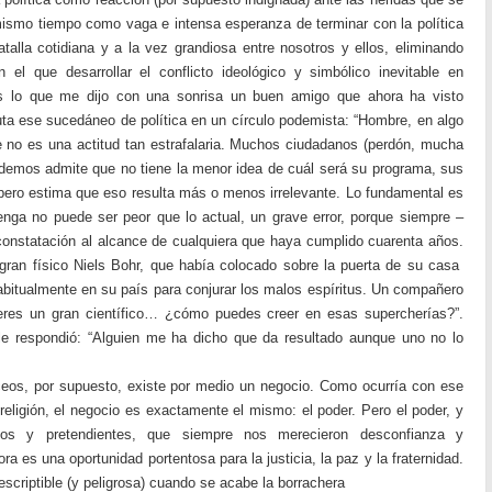
 mismo tiempo como vaga e intensa esperanza de terminar con la política
talla cotidiana y a la vez grandiosa entre nosotros y ellos, eliminando
 el que desarrollar el conflicto ideológico y simbólico inevitable en
Es lo que me dijo con una sonrisa un buen amigo que ahora ha visto
ta ese sucedáneo de política en un círculo podemista: “Hombre, en algo
 no es una actitud tan estrafalaria. Muchos ciudadanos (perdón, mucha
demos admite que no tiene la menor idea de cuál será su programa, sus
ero estima que eso resulta más o menos irrelevante. Lo fundamental es
enga no puede ser peor que lo actual, un grave error, porque siempre –
nstatación al alcance de cualquiera que haya cumplido cuarenta años.
ran físico Niels Bohr, que había colocado sobre la puerta de su casa
abitualmente en su país para conjurar los malos espíritus. Un compañero
 eres un gran científico… ¿cómo puedes creer en esas supercherías?”.
e respondió: “Alguien me ha dicho que da resultado aunque uno no lo
os, por supuesto, existe por medio un negocio. Como ocurría con ese
 religión, el negocio es exactamente el mismo: el poder. Pero el poder, y
yos y pretendientes, que siempre nos merecieron desconfianza y
hora es una oportunidad portentosa para la justicia, la paz y la fraternidad.
scriptible (y peligrosa) cuando se acabe la borrachera