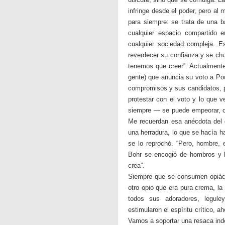
infringe desde el poder, pero al
para siempre: se trata de una ba
cualquier espacio compartido en
cualquier sociedad compleja. 
reverdecer su confianza y se chu
tenemos que creer”. Actualmente
gente) que anuncia su voto a Po
compromisos y sus candidatos, p
protestar con el voto y lo que v
siempre — se puede empeorar, co
Me recuerdan esa anécdota del g
una herradura, lo que se hacía h
se lo reprochó. “Pero, hombre,
Bohr se encogió de hombros y l
crea”.
Siempre que se consumen opiáce
otro opio que era pura crema, la
todos sus adoradores, legule
estimularon el espíritu crítico, a
Vamos a soportar una resaca inde