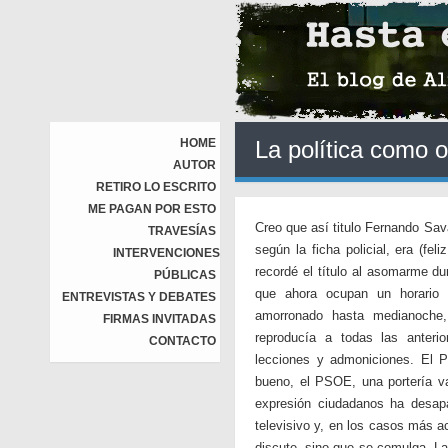
HOME
La política como o
AUTOR
RETIRO LO ESCRITO
ME PAGAN POR ESTO
Creo que así titulo Fernando Sav
TRAVESÍAS
según la ficha policial, era (fe
INTERVENCIONES
recordé el título al asomarme du
PÚBLICAS
que ahora ocupan un horario p
ENTREVISTAS Y DEBATES
amorronado hasta medianoche, 
FIRMAS INVITADAS
reproducía a todas las anterio
CONTACTO
lecciones y admoniciones. El 
bueno, el PSOE, una portería va
expresión ciudadanos ha desapa
televisivo y, en los casos más a
discute, sino que se comulga. La