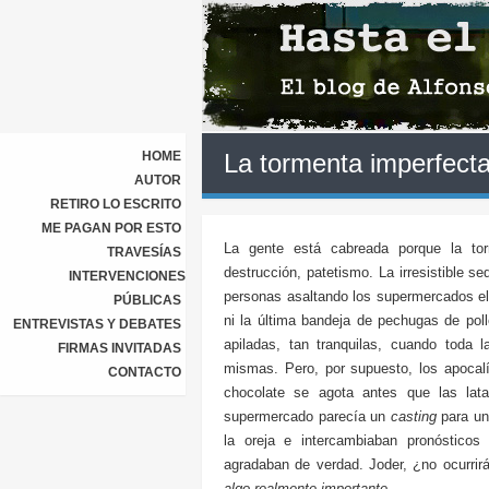
HOME
La tormenta imperfect
AUTOR
RETIRO LO ESCRITO
ME PAGAN POR ESTO
La gente está cabreada porque la to
TRAVESÍAS
destrucción, patetismo. La irresistible 
INTERVENCIONES
personas asaltando los supermercados el
PÚBLICAS
ni la última bandeja de pechugas de pol
ENTREVISTAS Y DEBATES
apiladas, tan tranquilas, cuando toda 
FIRMAS INVITADAS
mismas. Pero, por supuesto, los apocal
CONTACTO
chocolate se agota antes que las lat
supermercado parecía un
casting
para una
la oreja e intercambiaban pronósticos
agradaban de verdad. Joder, ¿no ocurri
algo realmente importante
.