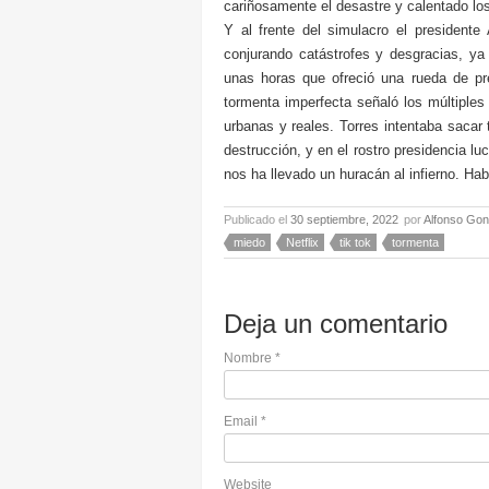
cariñosamente el desastre y calentado lo
Y al frente del simulacro el president
conjurando catástrofes y desgracias, 
unas horas que ofreció una rueda de pr
tormenta imperfecta señaló los múltiple
urbanas y reales. Torres intentaba sacar 
destrucción, y en el rostro presidencia l
nos ha llevado un huracán al infierno. H
Publicado el
30 septiembre, 2022
por
Alfonso Gon
miedo
Netflix
tik tok
tormenta
Deja un comentario
Nombre
*
Email
*
Website