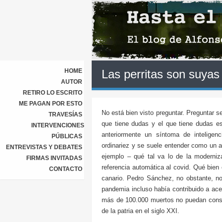
HOME
Las perritas son suyas
AUTOR
RETIRO LO ESCRITO
ME PAGAN POR ESTO
No está bien visto preguntar. Preguntar 
TRAVESÍAS
que tiene dudas y el que tiene dudas es
INTERVENCIONES
anteriormente un síntoma de intelige
PÚBLICAS
ordinariez y se suele entender como un a
ENTREVISTAS Y DEBATES
ejemplo – qué tal va lo de la moderniz
FIRMAS INVITADAS
referencia automática al covid. Qué bien
CONTACTO
canario. Pedro Sánchez, no obstante, no
pandemia incluso había contribuido a acel
más de 100.000 muertos no puedan consol
de la patria en el siglo XXI.