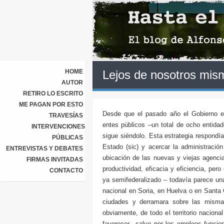
HOME
Lejos de nosotros mis
AUTOR
RETIRO LO ESCRITO
ME PAGAN POR ESTO
Desde que el pasado año el Gobierno esp
TRAVESÍAS
entes públicos –un total de ocho entida
INTERVENCIONES
sigue siéndolo. Esta estrategia respondía
PÚBLICAS
Estado (sic) y acercar la administració
ENTREVISTAS Y DEBATES
ubicación de las nuevas y viejas agencias
FIRMAS INVITADAS
productividad, eficacia y eficiencia, per
CONTACTO
ya semifederalizado – todavía parece una 
nacional en Soria, en Huelva o en Santa C
ciudades y derramara sobre las misma
obviamente, de todo el territorio naciona
favorecer –salvo por los empleos funcio