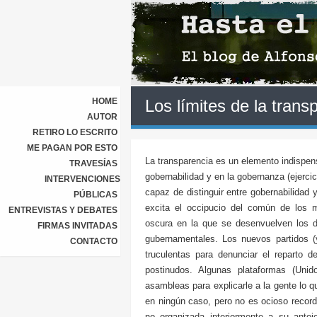
HOME
Los límites de la trans
AUTOR
RETIRO LO ESCRITO
ME PAGAN POR ESTO
La transparencia es un elemento indispens
TRAVESÍAS
gobernabilidad y en la gobernanza (ejerci
INTERVENCIONES
capaz de distinguir entre gobernabilidad
PÚBLICAS
excita el occipucio del común de los 
ENTREVISTAS Y DEBATES
oscura en la que se desenvuelven los di
FIRMAS INVITADAS
gubernamentales. Los nuevos partidos 
CONTACTO
truculentas para denunciar el reparto 
postinudos. Algunas plataformas (Uni
asambleas para explicarle a la gente lo q
en ningún caso, pero no es ocioso recor
no organizada interiormente a su anto