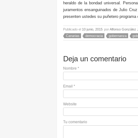
heraldo de la bondad universal. Person
juramentos ensanguinados de Julio Cruz 
presenten ustedes su puñetero programa 
Publicado el
10 junio, 2015
por
Alfonso González 
Canarias
democracia
gobernanza
gob
Deja un comentario
Nombre
*
Email
*
Website
Tu comentario