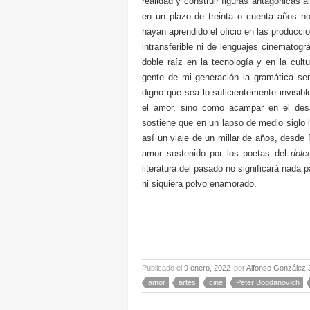
realidad y construir figuras antagónicas
en un plazo de treinta o cuenta años n
hayan aprendido el oficio en las producci
intransferible ni de lenguajes cinematogr
doble raíz en la tecnología y en la cul
gente de mi generación la gramática sen
digno que sea lo suficientemente invisib
el amor, sino como acampar en el de
sostiene que en un lapso de medio siglo 
así un viaje de un millar de años, desde
amor sostenido por los poetas del
dolc
literatura del pasado no significará nada 
ni siquiera polvo enamorado.
Publicado el
9 enero, 2022
por
Alfonso González 
amor
artes
cine
Peter Bogdanovich