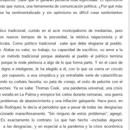
 más que nunca, una herramienta de comunicación política. ¿Por qué más
se ha sentimentalizado y sin optimismo es difícil crear sentimientos
tico tradicional, curtido en el acre municipalismo de medianías, pero
os nuevos tiempos de la posverdad, la retórica negacionista y el
ócrata. Como político tradicional sabe que debe elogiarse al pueblo.
 Alabar su valor, su trabajo, su capacidad de sacrificio, su amor a la
s un método tradicional porque alabando al pueblo el político termina
orque le rinde pleitesía a algo de lo que forma parte. Y en el caso de
digno e inteligente, le ha elegido a él, con lo que se cierra un círculo
ó, por supuesto, a esa simpática y ya entrañable serie de catastróficas
ndo su corbata favorita, su pata de conejo, el osito de peluche con el
 noches. Ya se sabe: Thomas Cook, una pandemia universal, una crisis
e estalla en La Palma y enrojece los cielos durante semanas, una guerra
problemas de abastecimiento y una inflación galopante. Hace poco, en
án Rodríguez le decía al periodista que a pesar de todas las desgracias
cionado maravillosamente. “Sin ninguno de estos problemas”, agregó,
. Es exactamente lo contrario. Lo que han hecho –incluidas algunos
s
a las desgracias, y en especial a la pandemia y la crisis económica