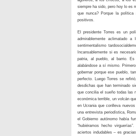
siempre ha sido, pero hoy lo es
que nunca? Porque la política 
positivos.
El presidente Torres es un polí
admirablemente aclimatado a l
sentimentalismo tardosocialdem
Incansablemente si es necesario.
patria, al pueblo, al barrio. E
alabándose a sí mismo. Primero p
gobernar porque ese pueblo, tan 
perfecto. Luego Torres se refiri
desdichas que han terminado sie
que concilia el sueño todas las
económica terrible, un volcán qu
en Ucrania que conlleva nuevos 
una entrevista periodística, Rom
el Gobierno autónomo había fun
“hubiéramos hecho virguerías”
aciertos indudables – es
gracia