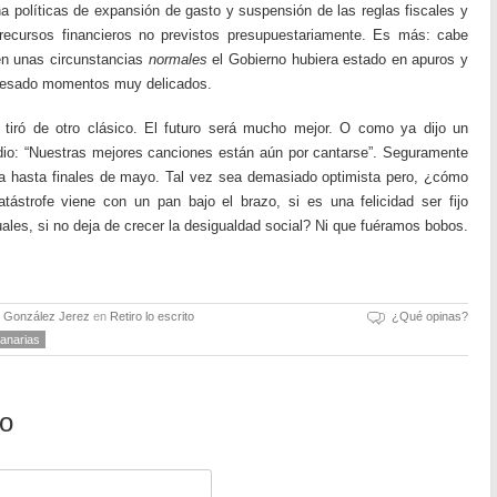
ha políticas de expansión de gasto y suspensión de las reglas fiscales y
 recursos financieros no previstos presupuestariamente. Es más: cabe
n unas circunstancias
normales
el Gobierno hubiera estado en apuros y
avesado momentos muy delicados.
o tiró de otro clásico. El futuro será mucho mejor. O como ya dijo un
dio: “Nuestras mejores canciones están aún por cantarse”. Seguramente
a hasta finales de mayo. Tal vez sea demasiado optimista pero, ¿cómo
ástrofe viene con un pan bajo el brazo, si es una felicidad ser fijo
les, si no deja de crecer la desigualdad social? Ni que fuéramos bobos.
o González Jerez
en
Retiro lo escrito
¿Qué opinas?
anarias
io