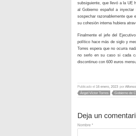
subsiguiente, que llevó a la UE 
al Gobierno español a inyectar
sospechar razonablemente que e
su cohesión interna hubiera atr
Finalmente el jefe del Ejecutiv
político hace más de siglo y me
Torres espera que no ocurra nad
no serlo en su caso si cada cat
discontinuo con 600 euros mensua
Publicado el
16 enero, 2023
por
Alfons
Ángel Víctor Torres
Gobierno de C
Deja un comentar
Nombre
*