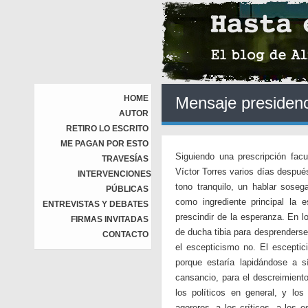
HOME
Mensaje presidenc
AUTOR
RETIRO LO ESCRITO
ME PAGAN POR ESTO
Siguiendo una prescripción fac
TRAVESÍAS
Víctor Torres varios días despué
INTERVENCIONES
tono tranquilo, un hablar soseg
PÚBLICAS
como ingrediente principal la
ENTREVISTAS Y DEBATES
prescindir de la esperanza. En l
FIRMAS INVITADAS
de ducha tibia para desprenderse 
CONTACTO
el escepticismo no. El esceptici
porque estaría lapidándose a s
cansancio, para el descreimient
los políticos en general, y los
agoreros, a los críticos, a los 