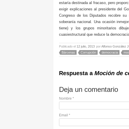
estaría destinada al fracaso, pero propor
exigir explicaciones al presidente del Go
Congreso de los Diputados recobre su 
soberanía nacional. Una ocasión inmejor
tiene) y los grupos minoritarios dibu
cuasiestructural que reduce la democracia
Publicado el
12 julio, 2013
por
Alfonso González J
Bárcenas
Corrupción
democracia
moc
Respuesta a
Moción de c
Deja un comentario
Nombre
*
Email
*