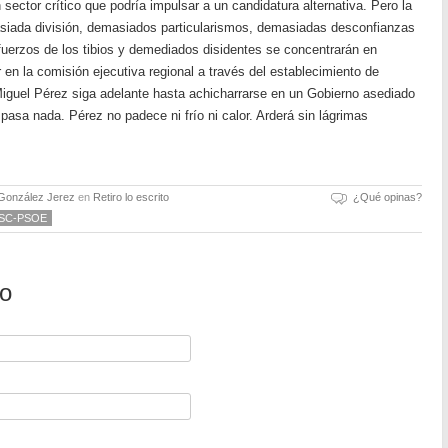
ector crítico que podría impulsar a un candidatura alternativa. Pero la
iada división, demasiados particularismos, demasiadas desconfianzas
uerzos de los tibios y demediados disidentes se concentrarán en
en la comisión ejecutiva regional a través del establecimiento de
iguel Pérez siga adelante hasta achicharrarse en un Gobierno asediado
asa nada. Pérez no padece ni frío ni calor. Arderá sin lágrimas
 González Jerez
en
Retiro lo escrito
¿Qué opinas?
SC-PSOE
io