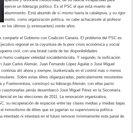
ejercer un liderazgo político. Es el PSC el que está muerto de
aburrimiento. Está aburrido de sí mismo hasta la catalepsia, y su
rigor
mortis
, como organización política, no cabe achacársele al profesor
 en los últimos (y extenuantes) veinte años.
compartir el Gobierno con Coalición Canaria. El problema del PSC es
Ejecutivo regional en la coyuntura de la peor crisis económica y social
guerra civil, con una brutal caída de las disponibilidades
n humo cualquier veleidad socialdemócrata. Y segundo, la osificación
an Juan Carlos Alemán, Juan Fernando López Aguilar o José Miguel
C continúa ahí ahora y siempre, bunkerizada en el control más o menos
nsulares. Sobre estas élites oligarquizadas, particularmente resistentes
 y Fuerteventura, construyó su liderazgo Alemán; con ellas pacto
n cuestionarlas jamás desembarcó José Miguel Pérez en la Secretaría
dencial en las elecciones de 2011. La renovación organizativa,
SC, su recuperación de espacios entre las clases medias y medias bajas
el inmovilismo de élites que se jugarían su supervivencia política
a intentado ni intentará en el futuro remover mínimamente este panal de