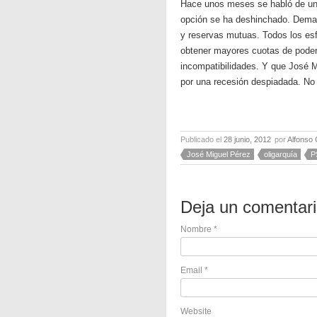
Hace unos meses se habló de un s
opción se ha deshinchado. Demas
y reservas mutuas. Todos los esf
obtener mayores cuotas de poder 
incompatibilidades. Y que José M
por una recesión despiadada. No p
Publicado el
28 junio, 2012
por
Alfonso
José Miguel Pérez
oligarquía
P
Deja un comentar
Nombre
*
Email
*
Website