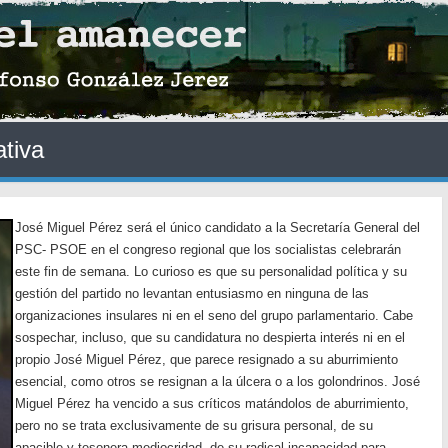
ativa
José Miguel Pérez será el único candidato a la Secretaría General del
PSC- PSOE en el congreso regional que los socialistas celebrarán
este fin de semana. Lo curioso es que su personalidad política y su
gestión del partido no levantan entusiasmo en ninguna de las
organizaciones insulares ni en el seno del grupo parlamentario. Cabe
sospechar, incluso, que su candidatura no despierta interés ni en el
propio José Miguel Pérez, que parece resignado a su aburrimiento
esencial, como otros se resignan a la úlcera o a los golondrinos. José
Miguel Pérez ha vencido a sus críticos matándolos de aburrimiento,
pero no se trata exclusivamente de su grisura personal, de su
apacible y tesonera mediocridad, de su radical incapacidad para