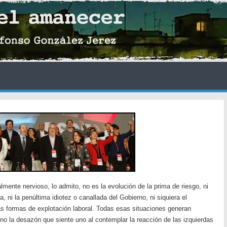
mente nervioso, lo admito, no es la evolución de la prima de riesgo, ni
a, ni la penúltima idiotez o canallada del Gobierno, ni siquiera el
s formas de explotación laboral. Todas esas situaciones generan
 no la desazón que siente uno al contemplar la reacción de las izquierdas