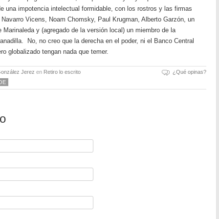
e una impotencia intelectual formidable, con los rostros y las firmas
 Navarro Vicens, Noam Chomsky, Paul Krugman, Alberto Garzón, un
e Marinaleda y (agregado de la versión local) un miembro de la
anadilla. No, no creo que la derecha en el poder, ni el Banco Central
ero globalizado tengan nada que temer.
González Jerez
en
Retiro lo escrito
¿Qué opinas?
OE
io