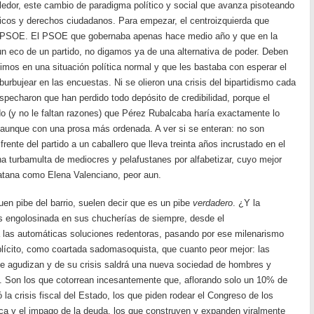
ledor, este cambio de paradigma político y social que avanza pisoteando
ticos y derechos ciudadanos. Para empezar, el centroizquierda que
el PSOE. El PSOE que gobernaba apenas hace medio año y que en la
 un eco de un partido, no digamos ya de una alternativa de poder. Deben
imos en una situación política normal y que les bastaba con esperar el
urbujear en las encuestas. Ni se olieron una crisis del bipartidismo cada
specharon que han perdido todo depósito de credibilidad, porque el
do (y no le faltan razones) que Pérez Rubalcaba haría exactamente lo
aunque con una prosa más ordenada. A ver si se enteran: no son
rente del partido a un caballero que lleva treinta años incrustado en el
a turbamulta de mediocres y pelafustanes por alfabetizar, cuyo mejor
atana como Elena Valenciano, peor aun.
uen pibe del barrio, suelen decir que es un pibe
verdadero
. ¿Y la
 engolosinada en sus chucherías de siempre, desde el
a las automáticas soluciones redentoras, pasando por ese milenarismo
plícito, como coartada sadomasoquista, que cuanto peor mejor: las
se agudizan y de su crisis saldrá una nueva sociedad de hombres y
ra. Son los que cotorrean incesantemente que, aflorando solo un 10% de
a crisis fiscal del Estado, los que piden rodear el Congreso de los
ca y el impago de la deuda, los que construyen y expanden viralmente