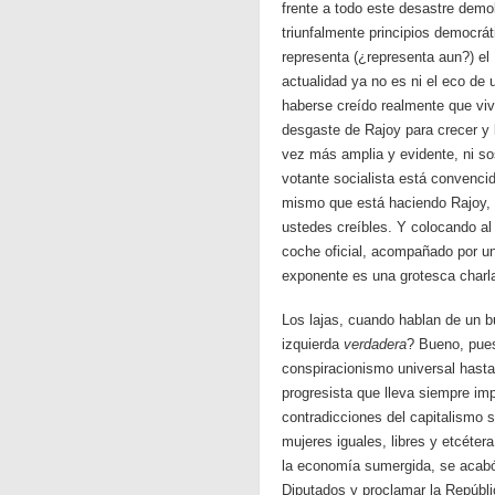
frente a todo este desastre demo
triunfalmente principios democrá
representa (¿representa aun?) 
actualidad ya no es ni el eco de
haberse creído realmente que viv
desgaste de Rajoy para crecer y b
vez más amplia y evidente, ni so
votante socialista está convenci
mismo que está haciendo Rajoy, 
ustedes creíbles. Y colocando al f
coche oficial, acompañado por un
exponente es una grotesca charl
Los lajas, cuando hablan de un b
izquierda
verdadera
? Bueno, pues
conspiracionismo universal hast
progresista que lleva siempre im
contradicciones del capitalismo 
mujeres iguales, libres y etcéte
la economía sumergida, se acabó l
Diputados y proclamar la Repúbli