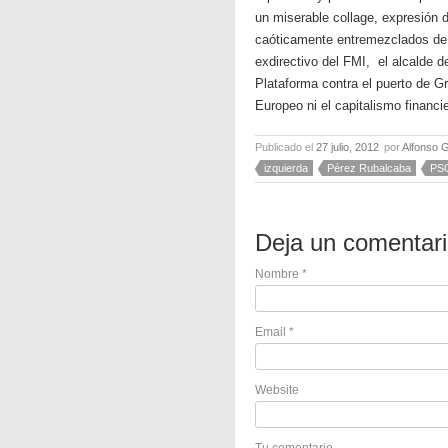
un miserable collage, expresión d
caóticamente entremezclados de
exdirectivo del FMI, el alcalde d
Plataforma contra el puerto de Gr
Europeo ni el capitalismo financi
Publicado el
27 julio, 2012
por
Alfonso 
izquierda
Pérez Rubalcaba
PS
Deja un comentar
Nombre
*
Email
*
Website