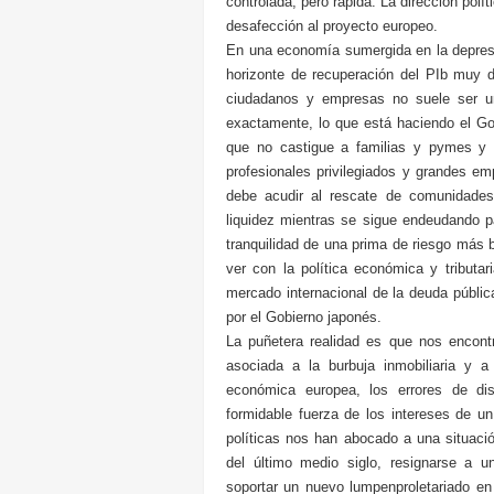
controlada, pero rápida. La dirección polí
desafección al proyecto europeo.
En una economía sumergida en la depresi
horizonte de recuperación del PIb muy dé
ciudadanos y empresas no suele ser un
exactamente, lo que está haciendo el Gob
que no castigue a familias y pymes y 
profesionales privilegiados y grandes e
debe acudir al rescate de comunidade
liquidez mientras se sigue endeudando p
tranquilidad de una prima de riesgo más 
ver con la política económica y tributa
mercado internacional de la deuda públi
por el Gobierno japonés.
La puñetera realidad es que nos encontr
asociada a la burbuja inmobiliaria y 
económica europea, los errores de di
formidable fuerza de los intereses de un 
políticas nos han abocado a una situaci
del último medio siglo, resignarse a 
soportar un nuevo lumpenproletariado en