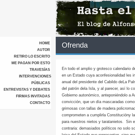
HOME
Ofrenda
AUTOR
RETIRO LO ESCRITO
ME PAGAN POR ESTO
En todo el amplio y grotesco calendario de
TRAVESÍAS
en un Estado cuya aconfesionalidad les im
INTERVENCIONES
anual del presidente del Cabildo deLa Pal
PÚBLICAS
del patrón dela Isla, y al parecer, así lo
ENTREVISTAS Y DEBATES
Gobierno autonómico, anteponiéndolo a A
FIRMAS INVITADAS
convicción, que un día mascaradas como l
CONTACTO
grimosas con tallas de madera policroma
comprometen a cumplirla Constitucióny la
para nuestros nietos y taratanietos. Sin 
contraria: demasiados políticos no solo s
laica del Estado que representan, sino q