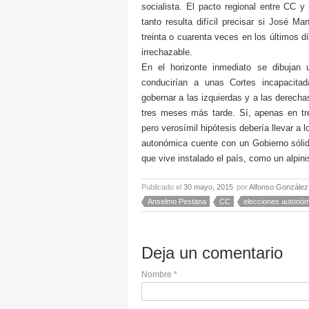
socialista. El pacto regional entre CC
tanto resulta difícil precisar si José 
treinta o cuarenta veces en los últimos 
irrechazable.
En el horizonte inmediato se dibujan 
conducirían a unas Cortes incapacitad
gobernar a las izquierdas y a las derecha
tres meses más tarde. Sí, apenas en t
pero verosímil hipótesis debería llevar a
autonómica cuente con un Gobierno sólid
que vive instalado el país, como un alpini
Publicado el
30 mayo, 2015
por
Alfonso González
Anselmo Pestana
CC
elecciones autonó
Deja un comentario
Nombre
*