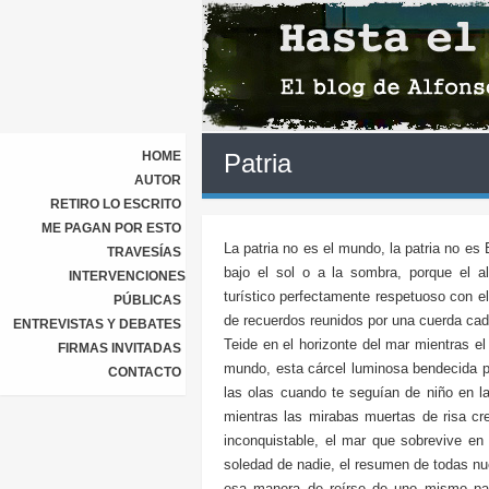
HOME
Patria
AUTOR
RETIRO LO ESCRITO
ME PAGAN POR ESTO
La patria no es el mundo, la patria no es
TRAVESÍAS
bajo el sol o a la sombra, porque el 
INTERVENCIONES
turístico perfectamente respetuoso con 
PÚBLICAS
de recuerdos reunidos por una cuerda cad
ENTREVISTAS Y DEBATES
Teide en el horizonte del mar mientras el
FIRMAS INVITADAS
mundo, esta cárcel luminosa bendecida po
CONTACTO
las olas cuando te seguían de niño en l
mientras las mirabas muertas de risa cr
inconquistable, el mar que sobrevive en 
soledad de nadie, el resumen de todas n
esa manera de reírse de uno mismo par