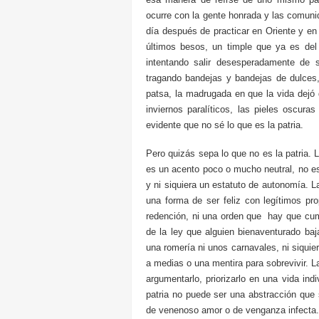
ocurre con la gente honrada y las comun
día después de practicar en Oriente y en 
últimos besos, un timple que ya es de
intentando salir desesperadamente de 
tragando bandejas y bandejas de dulces
patsa, la madrugada en que la vida dejó d
inviernos paralíticos, las pieles oscur
evidente que no sé lo que es la patria.
Pero quizás sepa lo que no es la patria. 
es un acento poco o mucho neutral, no es 
y ni siquiera un estatuto de autonomía. La 
una forma de ser feliz con legítimos propi
redención, ni una orden que hay que cump
de la ley que alguien bienaventurado ba
una romería ni unos carnavales, ni siquie
a medias o una mentira para sobrevivir. L
argumentarlo, priorizarlo en una vida ind
patria no puede ser una abstracción que 
de venenoso amor o de venganza infecta.