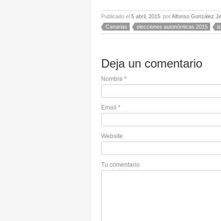
Publicado el
5 abril, 2015
por
Alfonso González J
Canarias
elecciones autonómicas 2015
i
Deja un comentario
Nombre
*
Email
*
Website
Tu comentario