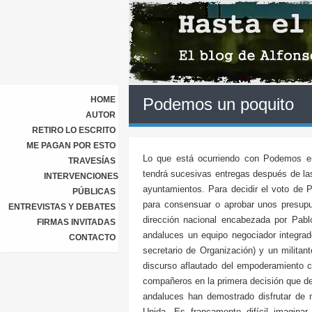
HOME
Podemos un poquito
AUTOR
RETIRO LO ESCRITO
ME PAGAN POR ESTO
Lo que está ocurriendo con Podemos e
TRAVESÍAS
tendrá sucesivas entregas después de l
INTERVENCIONES
ayuntamientos. Para decidir el voto de
PÚBLICAS
para consensuar o aprobar unos presupue
ENTREVISTAS Y DEBATES
dirección nacional encabezada por Pabl
FIRMAS INVITADAS
andaluces un equipo negociador integrad
CONTACTO
secretario de Organización) y un militan
discurso aflautado del empoderamiento c
compañeros en la primera decisión que d
andaluces han demostrado disfrutar de
Unida. Es francamente difícil imagina