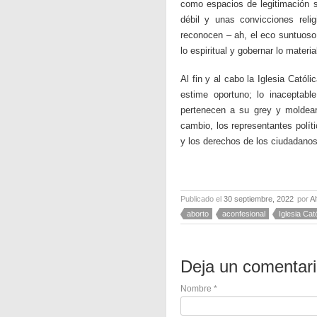
como espacios de legitimación s
débil y unas convicciones rel
reconocen – ah, el eco suntuoso d
lo espiritual y gobernar lo materia
Al fin y al cabo la Iglesia Cató
estime oportuno; lo inaceptabl
pertenecen a su grey y moldear
cambio, los representantes polít
y los derechos de los ciudadanos
Publicado el
30 septiembre, 2022
por
A
aborto
aconfesional
Iglesia Cat
Deja un comentar
Nombre
*