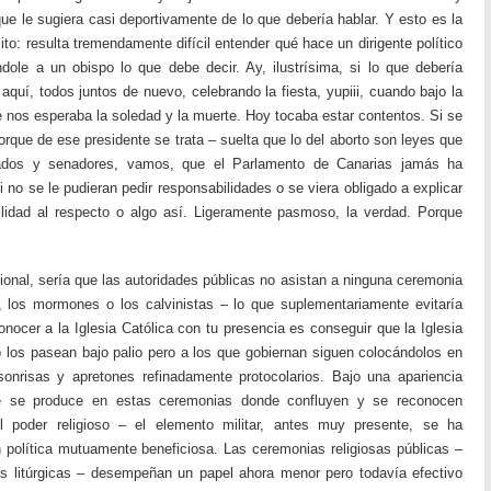
que le sugiera casi deportivamente de lo que debería hablar. Y esto es la
to: resulta tremendamente difícil entender qué hace un dirigente político
dole a un obispo lo que debe decir. Ay, ilustrísima, si lo que debería
uí, todos juntos de nuevo, celebrando la fiesta, yupiii, cuando bajo la
nos esperaba la soledad y la muerte. Hoy tocaba estar contentos. Si se
orque de ese presidente se trata – suelta que lo del aborto son leyes que
tados y senadores, vamos, que el Parlamento de Canarias jamás ha
i no se le pudieran pedir responsabilidades o se viera obligado a explicar
lidad al respecto o algo así. Ligeramente pasmoso, la verdad. Porque
onal, sería que las autoridades públicas no asistan a ninguna ceremonia
s, los mormones o los calvinistas – lo que suplementariamente evitaría
nocer a la Iglesia Católica con tu presencia es conseguir que la Iglesia
o los pasean bajo palio pero a los que gobiernan siguen colocándolos en
sonrisas y apretones refinadamente protocolarios. Bajo una apariencia
que se produce en estas ceremonias donde confluyen y se reconocen
l poder religioso – el elemento militar, antes muy presente, se ha
 política mutuamente beneficiosa. Las ceremonias religiosas públicas –
s litúrgicas – desempeñan un papel ahora menor pero todavía efectivo