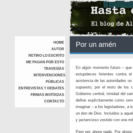
HOME
Por un amén
AUTOR
RETIRO LO ESCRITO
ME PAGAN POR ESTO
En algún momento futuro – que 
TRAVESÍAS
estupideces hirientes contra e
INTERVENCIONES
asistencia de las autoridades un
PÚBLICAS
supuesto, por el resto de los 
ENTREVISTAS Y DEBATES
Gobierno central, trinidad del s
FIRMAS INVITADAS
define explícitamente como
ser
CONTACTO
imaginar – a los legisladores, a
un don de Dios. Incluidos a aque
y jactancioso vestido con una mit
Pero por ahora nada. Por ahora 