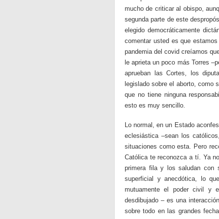
mucho de criticar al obispo, aun
segunda parte de este despropósi
elegido democráticamente dictán
comentar usted es que estamos aq
pandemia del covid creíamos que 
le aprieta un poco más Torres –p
aprueban las Cortes, los dipu
legislado sobre el aborto, como s
que no tiene ninguna responsabi
esto es muy sencillo.
Lo normal, en un Estado aconfesi
eclesiástica –sean los católico
situaciones como esta. Pero reco
Católica te reconozca a tí. Ya n
primera fila y los saludan con 
superficial y anecdótica, lo 
mutuamente el poder civil y e
desdibujado – es una interacción
sobre todo en las grandes fecha