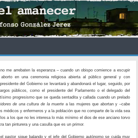
no me arrebaten la esperanza – cuando un obispo comience a escupir
l aborto en una ceremonia religiosa abierta al público general y con
 presidente del Gobierno se levantará y abandonará el lugar, seguido, por
cargos públicos, como el presidente del Parlamento o el delegado del
antísimo progresismo que se queda sentadita y callada cuando un prelado
vidores de una cultura de la muerte
a las mujeres que abortan y –cabe
 los médicos y enfermeros y a la población que no comparte de la vida sea
llos a los que no les interesa lo más mínimo el dios de ese anciano torvo
ra tan pinturera y una casulla que es un primor.
el pastor sigue balando y el jefe del Gobierno autónomo se cuida muy