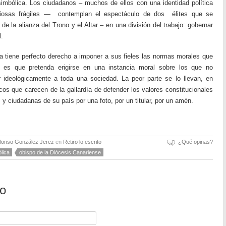
imbólica. Los ciudadanos – muchos de ellos con una identidad política
igiosas frágiles — contemplan el espectáculo de dos élites que se
e la alianza del Trono y el Altar – en una división del trabajo: gobernar
l.
lica tiene perfecto derecho a imponer a sus fieles las normas morales que
e es que pretenda erigirse en una instancia moral sobre los que no
 ideológicamente a toda una sociedad. La peor parte se lo llevan, en
icos que carecen de la gallardía de defender los valores constitucionales
 y ciudadanas de su país por una foto, por un titular, por un amén.
lfonso González Jerez
en
Retiro lo escrito
¿Qué opinas?
ólica
obispo de la Diócesis Canariense
io