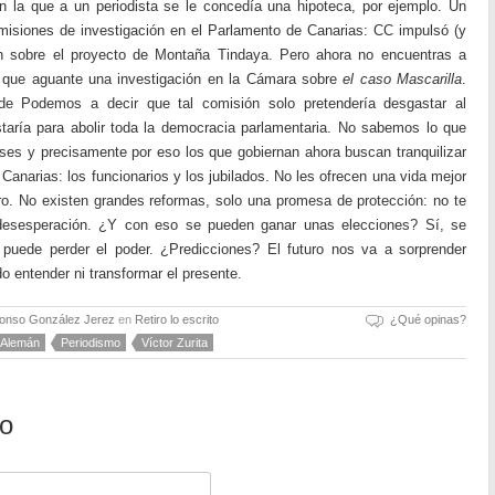
en la que a un periodista se le concedía una hipoteca, por ejemplo. Un
isiones de investigación en el Parlamento de Canarias: CC impulsó (y
ión sobre el proyecto de Montaña Tindaya. Pero ahora no encuentras a
a que aguante una investigación en la Cámara sobre
el caso Mascarilla
.
 de Podemos a decir que tal comisión solo pretendería desgastar al
aría para abolir toda la democracia parlamentaria. No sabemos lo que
ses y precisamente por eso los que gobiernan ahora buscan tranquilizar
Canarias: los funcionarios y los jubilados. No les ofrecen una vida mejor
ro. No existen grandes reformas, solo una promesa de protección: no te
 desesperación. ¿Y con eso se pueden ganar unas elecciones? Sí, se
puede perder el poder. ¿Predicciones? El futuro nos va a sorprender
o entender ni transformar el presente.
fonso González Jerez
en
Retiro lo escrito
¿Qué opinas?
o Alemán
Periodismo
Víctor Zurita
io