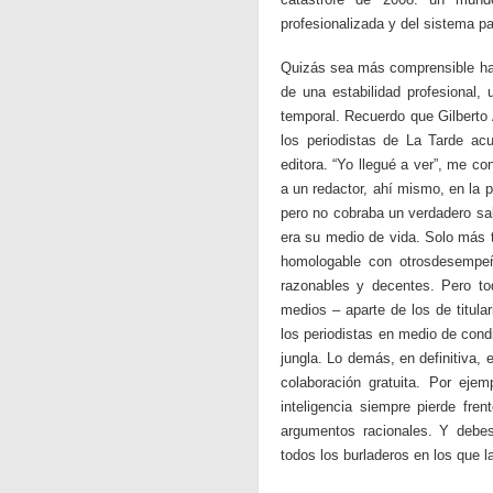
profesionalizada y del sistema pa
Quizás sea más comprensible habl
de una estabilidad profesional,
temporal. Recuerdo que Gilbert
los periodistas de La Tarde a
editora. “Yo llegué a ver”, me co
a un redactor, ahí mismo, en la p
pero no cobraba un verdadero sal
era su medio de vida. Solo más t
homologable con otrosdesempeñ
razonables y decentes. Pero to
medios – aparte de los de titula
los periodistas en medio de cond
jungla. Lo demás, en definitiva, 
colaboración gratuita. Por eje
inteligencia siempre pierde fr
argumentos racionales. Y debes 
todos los burladeros en los que 