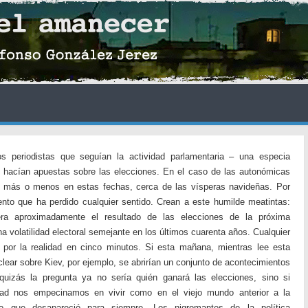
s periodistas que seguían la actividad parlamentaria – una especia
hacían apuestas sobre las elecciones. En el caso de las autonómicas
se más o menos en estas fechas, cerca de las vísperas navideñas. Por
nto que ha perdido cualquier sentido. Crean a este humilde meatintas:
era aproximadamente el resultado de las elecciones de la próxima
a volatilidad electoral semejante en los últimos cuarenta años. Cualquier
 por la realidad en cinco minutos. Si esta mañana, mientras lee esta
clear sobre Kiev, por ejemplo, se abrirían un conjunto de acontecimientos
quizás la pregunta ya no sería quién ganará las elecciones, sino si
idad nos empecinamos en vivir como en el viejo mundo anterior a la
o que desapareció para siempre. Los nigromantes de la política