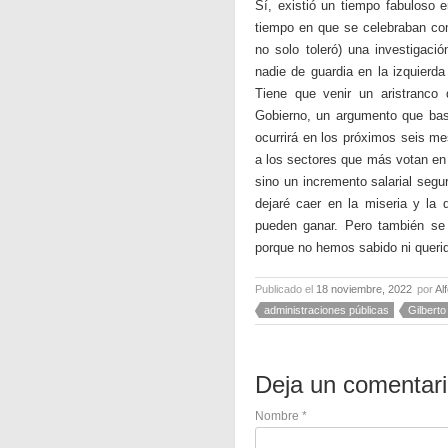
Sí, existió un tiempo fabuloso 
tiempo en que se celebraban com
no solo toleró) una investigac
nadie de guardia en la izquierd
Tiene que venir un aristranco
Gobierno, un argumento que bast
ocurrirá en los próximos seis me
a los sectores que más votan en 
sino un incremento salarial segu
dejaré caer en la miseria y la
pueden ganar. Pero también se 
porque no hemos sabido ni querid
Publicado el
18 noviembre, 2022
por
Al
administraciones públicas
Gilbert
Deja un comentar
Nombre
*