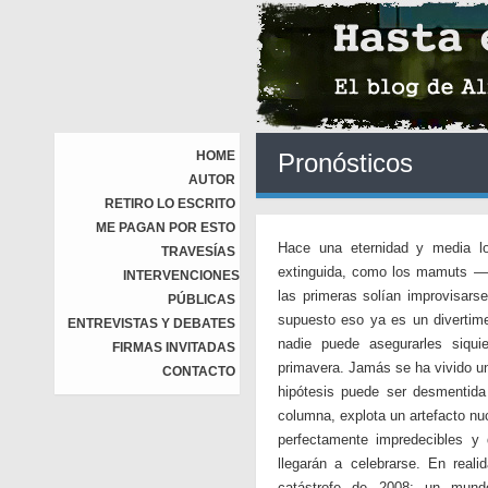
HOME
Pronósticos
AUTOR
RETIRO LO ESCRITO
ME PAGAN POR ESTO
Hace una eternidad y media lo
TRAVESÍAS
extinguida, como los mamuts — 
INTERVENCIONES
las primeras solían improvisar
PÚBLICAS
supuesto eso ya es un divertime
ENTREVISTAS Y DEBATES
nadie puede asegurarles siqui
FIRMAS INVITADAS
primavera. Jamás se ha vivido un
CONTACTO
hipótesis puede ser desmentida
columna, explota un artefacto nu
perfectamente impredecibles y 
llegarán a celebrarse. En real
catástrofe de 2008: un mund