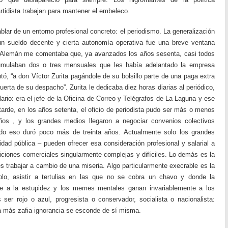
rtidista trabajan para mantener el embeleco.
ar de un entorno profesional concreto: el periodismo. La generalización
 un sueldo decente y cierta autonomía operativa fue una breve ventana
o Alemán me comentaba que, ya avanzados los años sesenta, casi todos
cumulaban dos o tres mensuales que les había adelantado la empresa
ntó, “a don Víctor Zurita pagándole de su bolsillo parte de una paga extra
uerta de su despacho”. Zurita le dedicaba diez horas diarias al periódico,
ario: era el jefe de la Oficina de Correo y Telégrafos de La Laguna y ese
arde, en los años setenta, el oficio de periodista pudo ser más o menos
os , y los grandes medios llegaron a negociar convenios colectivos
do eso duró poco más de treinta años. Actualmente solo los grandes
ridad pública – pueden ofrecer esa consideración profesional y salarial a
iciones comerciales singularmente complejas y difíciles. Lo demás es la
es trabajar a cambio de una miseria. Algo particularmente execrable es la
mplo, asistir a tertulias en las que no se cobra un chavo y donde la
ente a la estupidez y los memes mentales ganan invariablemente a los
ser rojo o azul, progresista o conservador, socialista o nacionalista:
la más zafia ignorancia se esconde de sí misma.