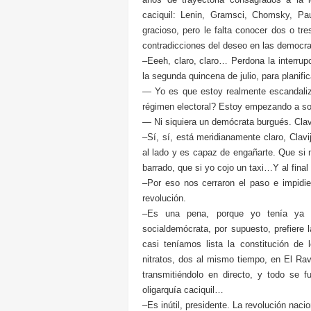
caciquil: Lenin, Gramsci, Chomsky, Pa
gracioso, pero le falta conocer dos o tre
contradicciones del deseo en las democra
–Eeeh, claro, claro… Perdona la interrup
la segunda quincena de julio, para planif
— Yo es que estoy realmente escandaliz
régimen electoral? Estoy empezando a so
— Ni siquiera un demócrata burgués. Clav
–Sí, sí, está meridianamente claro, Cla
al lado y es capaz de engañarte. Que si m
barrado, que si yo cojo un taxi…Y al final
–Por eso nos cerraron el paso e impidie
revolución.
–Es una pena, porque yo tenía ya 
socialdemócrata, por supuesto, prefiere l
casi teníamos lista la constitución de
nitratos, dos al mismo tiempo, en El Rav
transmitiéndolo en directo, y todo se f
oligarquía caciquil…
–Es inútil, presidente. La revolución nac