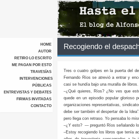
HOME
Recogiendo el despac
AUTOR
RETIRO LO ESCRITO
ME PAGAN POR ESTO
Tres o cuatro golpes en la puerta del d
TRAVESÍAS
Fernando Ríos se atrevió a entrar y en
INTERVENCIONES
casi se hundía bajo una muralla de libros.
PÚBLICAS
–¿Qué quieres, Ríos? ¿No ves que est
ENTREVISTAS Y DEBATES
quede en un episodio popular glorioso p
FIRMAS INVITADAS
organizaciones representativas, sindicatos
CONTACTO
debe ser también el despertar de la Idea”
pero llega con retraso. Yo pensaba lo mi
–¿Y esto? — preguntó Ríos señalando lo
–Estoy recogiendo los libros que tenía aq
años de trayectoria consagrados a la ig