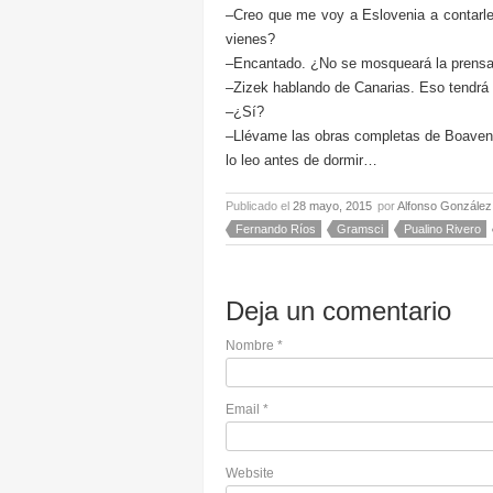
–Creo que me voy a Eslovenia a contarle
vienes?
–Encantado. ¿No se mosqueará la prens
–Zizek hablando de Canarias. Eso tendr
–¿Sí?
–Llévame las obras completas de Boavent
lo leo antes de dormir…
Publicado el
28 mayo, 2015
por
Alfonso González
Fernando Ríos
Gramsci
Pualino Rivero
Deja un comentario
Nombre
*
Email
*
Website